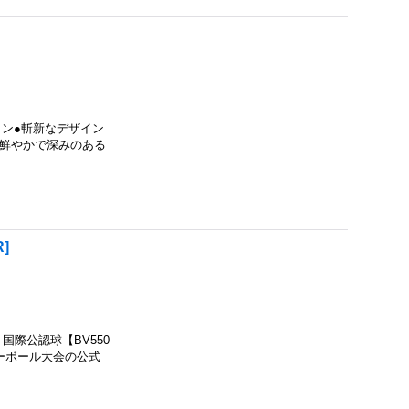
イン●斬新なデザイン
り鮮やかで深みのある
R
]
 国際公認球【BV550
レーボール大会の公式