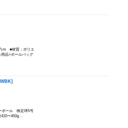
17cm ■材質：ポリエ
ル用品>ボールバッグ
-WBK
]
ッカーボール 検定球5号
10〜450g…