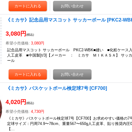
《ミカサ》記念品用マスコット サッカーボール
[
PKC2-WB
3,080円
(税込)
希望小売価格
:
3,080円
記念品用マスコット サッカーボール PKC2-WBK■縫い ■化粧ケース入 
人工皮革 ■中国製[t/3]【メーカー ： ミカサ ＭＩＫＡＳＡ】 サッ
ール
《ミカサ》バスケットボール検定球7号
[
CF700
]
4,020円
(税込)
希望小売価格
:
4,730円
《ミカサ》バスケットボール検定球7号【CF700】お求めやすい価格の7
定球サイズ：円周74.9〜78cm、重量567〜650g人工皮革、貼り推奨内圧0.6
【…