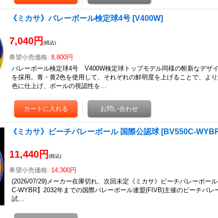
《ミカサ》バレーボール検定球4号
[
V400W
]
7,040円
(税込)
希望小売価格
:
8,800円
バレーボール検定球4号 V400W検定球トップモデル同様の斬新なデザ
を採用。青・黄2色を使用して、それぞれの鮮明度を上げることで、よ
色に仕上げ、ボールの視認性を…
《ミカサ》ビーチバレーボール 国際公認球
[
BV550C-WYB
11,440円
(税込)
希望小売価格
:
14,300円
(2026/07/29)メーカー在庫切れ、次回未定《ミカサ》ビーチバレーボール
C-WYBR】2032年までの国際バレーボール連盟(FIVB)主催のビーチバ
試…