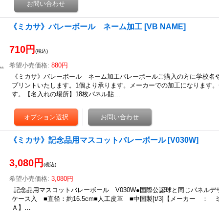
《ミカサ》バレーボール ネーム加工
[
VB NAME
]
710円
(税込)
希望小売価格
:
880円
《ミカサ》バレーボール ネーム加工バレーボールご購入の方に学校名
プリントいたします。1個より承ります。メーカーでの加工になります
す。【名入れの場所】18枚パネル貼…
《ミカサ》記念品用マスコットバレーボール
[
V030W
]
3,080円
(税込)
希望小売価格
:
3,080円
記念品用マスコットバレーボール V030W●国際公認球と同じパネルデ
ケース入 ■直径：約16.5cm■人工皮革 ■中国製[t/3]【メーカー ：
Ａ】…