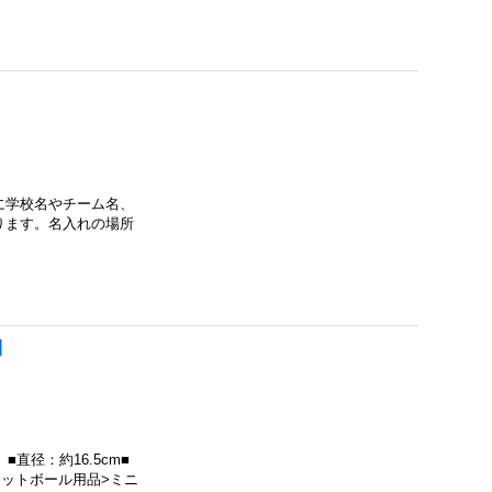
に学校名やチーム名、
ります。名入れの場所
]
直径：約16.5cm■
ケットボール用品>ミニ