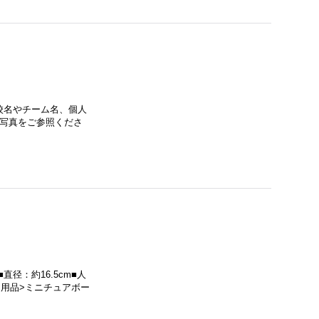
校名やチーム名、個人
は写真をご参照くださ
径：約16.5cm■人
ー用品>ミニチュアボー