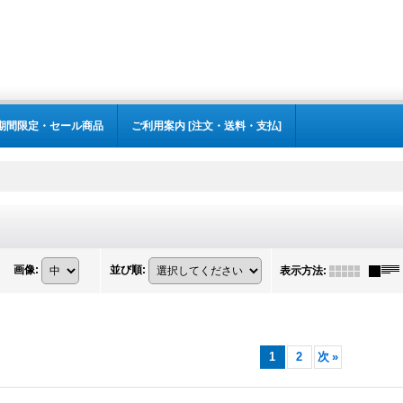
期間限定・セール商品
ご利用案内 [注文・送料・支払]
画像
:
並び順
:
表示方法
:
1
2
次
»