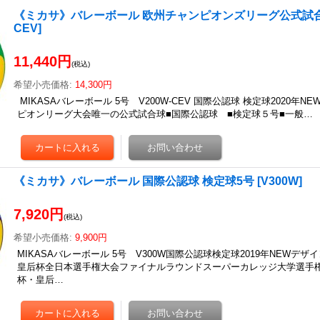
《ミカサ》バレーボール 欧州チャンピオンズリーグ公式試合
CEV
]
11,440円
(税込)
希望小売価格
:
14,300円
MIKASAバレーボール 5号 V200W-CEV 国際公認球 検定球2020年
ピオンリーグ大会唯一の公式試合球■国際公認球 ■検定球５号■一般…
《ミカサ》バレーボール 国際公認球 検定球5号
[
V300W
]
7,920円
(税込)
希望小売価格
:
9,900円
MIKASAバレーボール 5号 V300W国際公認球検定球2019年NEWデザイ
皇后杯全日本選手権大会ファイナルラウンドスーパーカレッジ大学選手権大
杯・皇后…