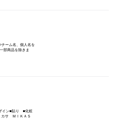
やチーム名、個人名を
。一部商品を除きま
ザイン■貼り ■化粧
 ミカサ ＭＩＫＡＳ