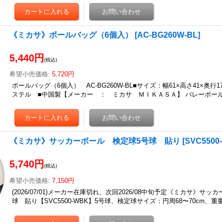
《ミカサ》ボールバッグ（6個入）
[
AC-BG260W-BL
]
5,440円
(税込)
希望小売価格
:
5,720円
ボールバッグ（6個入） AC-BG260W-BL■サイズ：幅61×高さ41×奥行
ステル ■中国製【メーカー ： ミカサ ＭＩＫＡＳＡ】 バレーボー
《ミカサ》サッカーボール 検定球5号球 貼り
[
SVC5500
5,740円
(税込)
希望小売価格
:
7,150円
(2026/07/01)メーカー在庫切れ、次回2026/08中旬予定《ミカサ》サ
球 貼り【SVC5500-WBK】5号球、検定球サイズ：円周68〜70cm、重量4