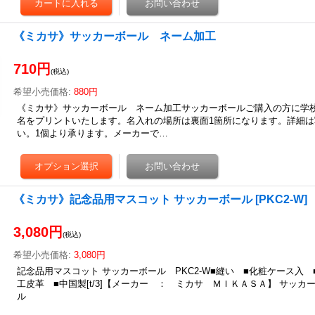
《ミカサ》サッカーボール ネーム加工
710円
(税込)
希望小売価格
:
880円
《ミカサ》サッカーボール ネーム加工サッカーボールご購入の方に学
名をプリントいたします。名入れの場所は裏面1箇所になります。詳細
い。1個より承ります。メーカーで…
《ミカサ》記念品用マスコット サッカーボール
[
PKC2-W
]
3,080円
(税込)
希望小売価格
:
3,080円
記念品用マスコット サッカーボール PKC2-W■縫い ■化粧ケース入 ■直
工皮革 ■中国製[t/3]【メーカー ： ミカサ ＭＩＫＡＳＡ】 サッカ
ル