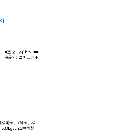
K
]
■直径：約16.5cm■
カー用品>ミニチュアボ
号検定球。7号球、検
30kgf/cm2中国製