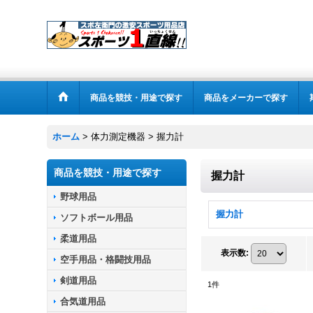
商品を競技・用途で探す
商品をメーカーで探す
ホーム
>
体力測定機器
>
握力計
商品を競技・用途で探す
握力計
野球用品
握力計
ソフトボール用品
柔道用品
表示数
:
空手用品・格闘技用品
剣道用品
1
件
合気道用品