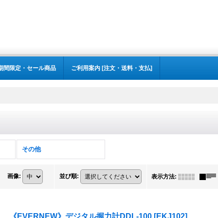
期間限定・セール商品
ご利用案内 [注文・送料・支払]
その他
画像
:
並び順
:
表示方法
:
《EVERNEW》デジタル握力計DDL-100
[
EKJ102
]