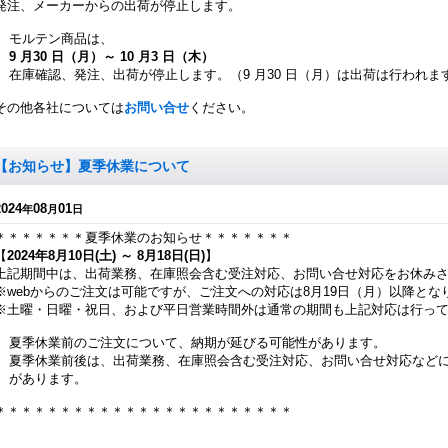
発注、メーカーからの出荷が停止します。
モルテン商品は、
9 月30 日（月）～ 10 月3 日（木）
在庫確認、発注、出荷が停止します。（9 月30 日（月）は出荷は行われま
その他各社については
お問い合せ
ください。
【お知らせ】夏季休業について
2024
08
01
年
月
日
＊＊＊＊＊＊＊夏季休業のお知らせ＊＊＊＊＊＊＊
【
2024年8月10日(土) ～ 8月18日(日)
】
上記期間中は、出荷業務、在庫照会含む受注対応、お問い合せ対応をお休み
※webからのご注文は可能ですが、ご注文への対応は8月19日（月）以降とな
※土曜・日曜・祝日、および平日営業時間外は通常の期間も上記対応は行っ
夏季休業前のご注文について、納期が延びる可能性があります。
夏季休業前後は、出荷業務、在庫照会含む受注対応、お問い合せ対応など
があります。
＊＊＊＊＊＊＊＊＊＊＊＊＊＊＊＊＊＊＊＊＊＊＊