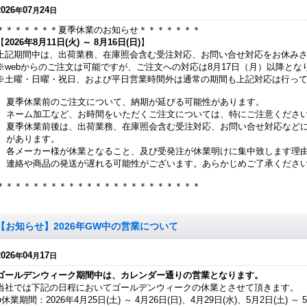
2026
07
24
年
月
日
＊＊＊＊＊＊＊夏季休業のお知らせ＊＊＊＊＊＊＊
【
2026年8月11日(火) ～ 8月16日(日)
】
上記期間中は、出荷業務、在庫照会含む受注対応、お問い合せ対応をお休み
※webからのご注文は可能ですが、ご注文への対応は8月17日（月）以降とな
※土曜・日曜・祝日、および平日営業時間外は通常の期間も上記対応は行っ
夏季休業前のご注文について、納期が延びる可能性があります。
ネーム加工など、お時間をいただくご注文については、特にご注意くださ
夏季休業前後は、出荷業務、在庫照会含む受注対応、お問い合せ対応など
があります。
各メーカー様が休業となること、及び受発注が休業明けに集中致します理
連絡や商品の発送が遅れる可能性がございます。あらかじめご了承くださ
＊＊＊＊＊＊＊＊＊＊＊＊＊＊＊＊＊＊＊＊＊＊＊
【お知らせ】2026年GW中の営業について
2026
04
17
年
月
日
ゴールデンウィーク期間中は、カレンダー通りの営業となります。
当社では下記の日程においてゴールデンウィークの休業とさせて頂きます。
■休業期間：2026年4月25日(土) ～ 4月26日(日)、4月29日(水)、5月2日(土) ～ 