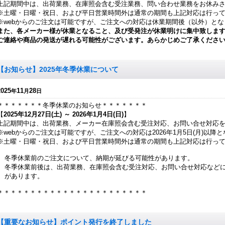
上記期間中は、出荷業務、在庫照会含む受注業務、問い合わせ業務をお休み
※土曜・日曜・祝日、および平日営業時間外は通常の期間も上記対応は行っ
※webからのご注文は可能ですが、ご注文への対応は休業期間後（以外）とな
また、各メーカー様が休業となること、及び受発注が休業明けに集中致しま
ご連絡や商品の発送が遅れる可能性がございます。あらかじめご了承くださ
【お知らせ】2025年冬季休業について
2025
11
28
年
月
日
＊＊＊＊＊＊＊冬季休業のお知らせ＊＊＊＊＊＊＊
【
2025年12月27日(土) ～ 2026年1月4日(日)
】
上記期間中は、出荷業務、メーカー在庫照会含む受注対応、お問い合せ対応
※webからのご注文は可能ですが、ご注文への対応は2026年1月5日(月)以降
※土曜・日曜・祝日、および平日営業時間外は通常の期間も上記対応は行っ
冬季休業前のご注文について、納期が延びる可能性があります。
冬季休業前後は、出荷業務、在庫照会含む受注対応、お問い合せ対応など
があります。
＊＊＊＊＊＊＊＊＊＊＊＊＊＊＊＊＊＊＊＊＊＊＊
【重要なお知らせ】ポイント発行を終了しました