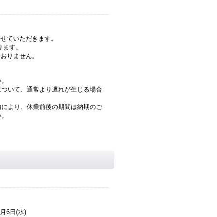
させていただきます。
ります。
ておりません。
い。
について、通常より遅れが生じる場合
由により、休業前後の期間は納期のご
い。
5月6日(水)