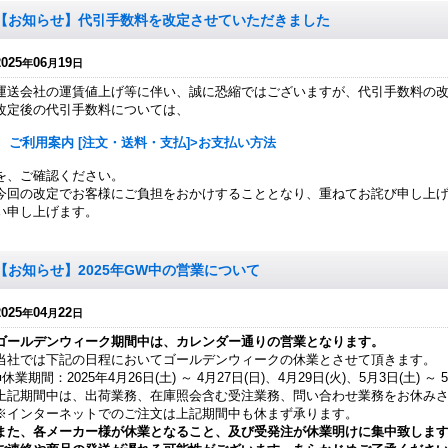
【お知らせ】代引手数料を改定させていただきました
2025
06
19
年
月
日
運送会社の運賃値上げ等に伴い、誠に恐縮ではございますが、代引手数料の
改定後の代引手数料については、
ご利用案内 [注文・送料・支払]>お支払い方法
を、ご確認ください。
今回の改定でお客様にご負担をおかけすることとなり、重ねてお詫び申し上
い申し上げます。
【お知らせ】2025年GW中の営業について
2025
04
22
年
月
日
ゴールデンウィーク期間中は、カレンダー通りの営業となります。
当社では下記の日程においてゴールデンウィークの休業とさせて頂きます。
■休業期間：2025年4月26日(土) ～ 4月27日(日)、4月29日(火)、5月3日(土) ～ 
上記期間中は、出荷業務、在庫照会含む受注業務、問い合わせ業務をお休み
※インターネットでのご注文は上記期間中も休まず承ります。
また、各メーカー様が休業となること、及び受発注が休業明けに集中致しま