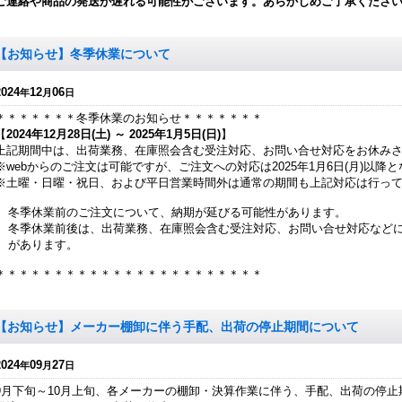
ご連絡や商品の発送が遅れる可能性がございます。あらかじめご了承くださ
【お知らせ】冬季休業について
2024
12
06
年
月
日
＊＊＊＊＊＊＊冬季休業のお知らせ＊＊＊＊＊＊＊
【
2024年12月28日(土) ～ 2025年1月5日(日)
】
上記期間中は、出荷業務、在庫照会含む受注対応、お問い合せ対応をお休み
※webからのご注文は可能ですが、ご注文への対応は2025年1月6日(月)以降
※土曜・日曜・祝日、および平日営業時間外は通常の期間も上記対応は行っ
冬季休業前のご注文について、納期が延びる可能性があります。
冬季休業前後は、出荷業務、在庫照会含む受注対応、お問い合せ対応など
があります。
＊＊＊＊＊＊＊＊＊＊＊＊＊＊＊＊＊＊＊＊＊＊＊
【お知らせ】メーカー棚卸に伴う手配、出荷の停止期間について
2024
09
27
年
月
日
9月下旬～10月上旬、各メーカーの棚卸・決算作業に伴う、手配、出荷の停