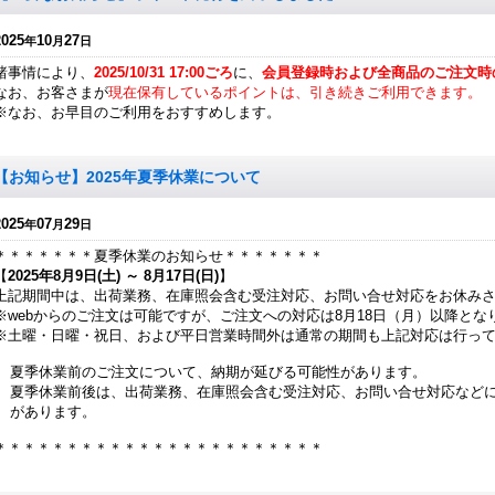
2025
10
27
年
月
日
諸事情により、
2025/10/31 17:00ごろ
に、
会員登録時および全商品のご注文時
なお、お客さまが
現在保有しているポイントは、引き続きご利用できます。
※なお、お早目のご利用をおすすめします。
【お知らせ】2025年夏季休業について
2025
07
29
年
月
日
＊＊＊＊＊＊＊夏季休業のお知らせ＊＊＊＊＊＊＊
【
2025年8月9日(土) ～ 8月17日(日)
】
上記期間中は、出荷業務、在庫照会含む受注対応、お問い合せ対応をお休み
※webからのご注文は可能ですが、ご注文への対応は8月18日（月）以降とな
※土曜・日曜・祝日、および平日営業時間外は通常の期間も上記対応は行っ
夏季休業前のご注文について、納期が延びる可能性があります。
夏季休業前後は、出荷業務、在庫照会含む受注対応、お問い合せ対応など
があります。
＊＊＊＊＊＊＊＊＊＊＊＊＊＊＊＊＊＊＊＊＊＊＊