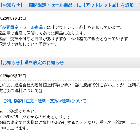
【お知らせ】「期間限定・セール商品」に【アウトレット品】を追加し
2025
07
15
年
月
日
「
期間限定・セール商品
」に【アウトレット品】を追加しています。
返品等で当店に保管してあった商品になります。
返品、交換不可など制限がありますが、低価格での販売となっています。
不定期で追加していく予定です。
【お知らせ】送料改定のお知らせ
2025
06
19
年
月
日
この度、運送会社の運賃値上げ等に伴い、誠に恐縮ではございますが、送料
改定後の送料については、
ご利用案内 [注文・送料・支払]>送料について
を、ご確認ください。
2025/06/19 夕方からの変更となります。
今回の改定でお客様にご負担をおかけすることとなり、重ねてお詫び申し上
い申し上げます。