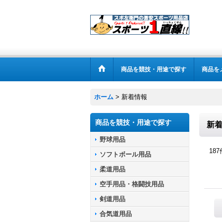
商品を競技・用途で探す
商品を
ホーム
>
新着情報
商品を競技・用途で探す
新
野球用品
187
ソフトボール用品
柔道用品
空手用品・格闘技用品
剣道用品
合気道用品