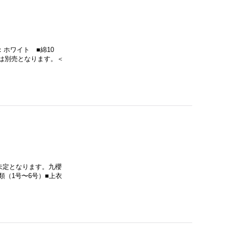
：ホワイト ■綿10
帯は別売となります。＜
未定となります。九櫻
類（1号〜6号）■上衣