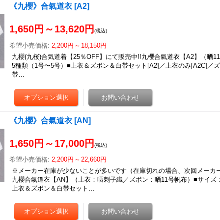
《九櫻》合氣道衣
[
A2
]
1,650円
～
13,620円
(税込)
希望小売価格
:
2,200円
～
18,150円
九櫻(九桜)合気道着【25％OFF】にて販売中!!九櫻合氣道衣【A2】（晒
5種類（1号〜5号）■上衣＆ズボン＆白帯セット[A2]／上衣のみ[A2C]／ズ
帯…
《九櫻》合氣道衣
[
AN
]
1,650円
～
17,000円
(税込)
希望小売価格
:
2,200円
～
22,660円
※メーカー在庫が少ないことが多いです（在庫切れの場合、次回メーカ
九櫻合氣道衣【AN】（上衣：晒刺子織／ズボン：晒11号帆布）■サイズ：
上衣＆ズボン＆白帯セット…