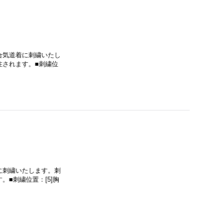
合気道着に刺繍いたし
注されます。■刺繍位
に刺繍いたします。刺
■刺繍位置：[5]胸