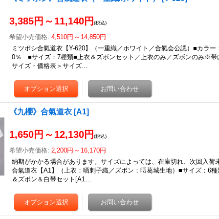
3,385円
～
11,140円
(税込)
希望小売価格
:
4,510円
～
14,850円
ミツボシ合氣道衣【Y-620】（一重織／ホワイト／合氣会公認）■カラー
0％ ■サイズ：7種類■上衣＆ズボンセット／上衣のみ／ズボンのみ※
サイズ・価格表＞サイズ…
《九櫻》合氣道衣
[
A1
]
1,650円
～
12,130円
(税込)
希望小売価格
:
2,200円
～
16,170円
納期がかかる場合があります。サイズによっては、在庫切れ、次回入荷
合氣道衣【A1】（上衣：晒刺子織／ズボン：晒葛城生地）■サイズ：6種
＆ズボン＆白帯セット[A1…