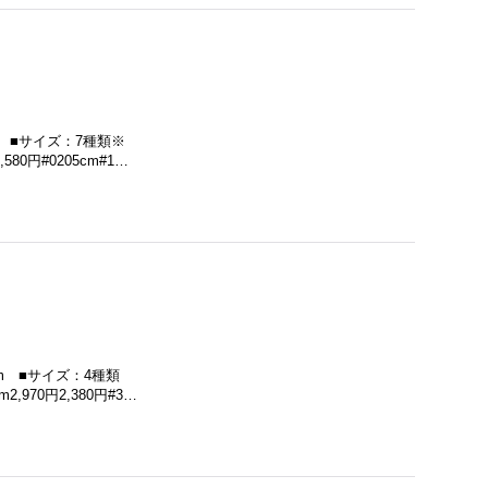
m ■サイズ：7種類※
0円#0205cm#1…
cm ■サイズ：4種類
970円2,380円#3…