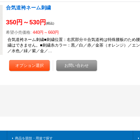
合気道袴ネーム刺繍
350円
～
530円
(税込)
希望小売価格
:
440円
～
660円
合気道袴ネーム刺繍■刺繍位置：右尻部分※合気道袴は特殊腰板のため
繍はできません。■刺繍糸カラー：黒／白／赤／金茶（オレンジ）／エン
／水色／緑／紫／金／…
商品を競技・用途で探す