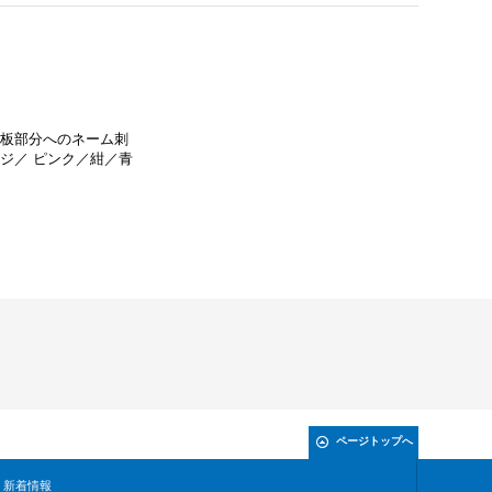
腰板部分へのネーム刺
ジ／ ピンク／紺／青
ページトップへ
新着情報