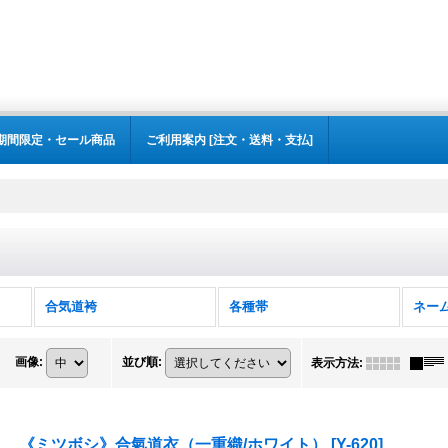
期間限定・セール商品
ご利用案内 [注文・送料・支払]
合気道袴
各種帯
ネー
画像
:
並び順
:
表示方法
:
《ミツボシ》合氣道衣（一重織/ホワイト）
[
Y-620
]