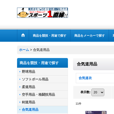
商品を競技・用途で探す
商品をメーカーで探す
ホーム
>
合気道用品
商品を競技・用途で探す
合気道用品
野球用品
合気道衣
ソフトボール用品
柔道用品
表示数
:
空手用品・格闘技用品
剣道用品
11
件
合気道用品