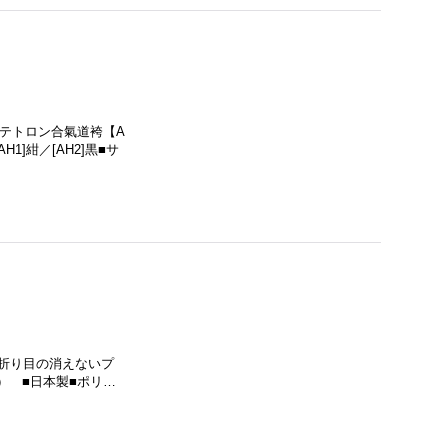
テトロン合氣道袴【A
]紺／[AH2]黒■サ
「折り目の消えないプ
28） ■日本製■ポリ…