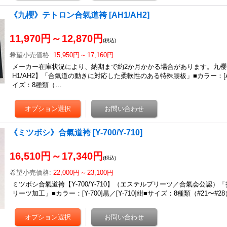
《九櫻》テトロン合氣道袴
[
AH1/AH2
]
11,970円
～
12,870円
(税込)
希望小売価格
:
15,950円
～
17,160円
メーカー在庫状況により、納期まで約2か月かかる場合があります。九櫻
H1/AH2】「合氣道の動きに対応した柔軟性のある特殊腰板」■カラー：[AH1
イズ：8種類（…
《ミツボシ》合氣道袴
[
Y-700/Y-710
]
16,510円
～
17,340円
(税込)
希望小売価格
:
22,000円
～
23,100円
ミツボシ合氣道袴【Y-700/Y-710】（エステルプリーツ／合氣会公認）
リーツ加工」■カラー：[Y-700]黒／[Y-710]紺■サイズ：8種類（#21〜#