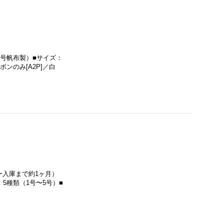
11号帆布製）■サイズ：
ボンのみ[A2P]／白
ー入庫まで約1ヶ月）
5種類（1号〜5号）■