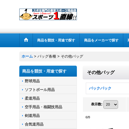
商品を競技・用途で探す
商品をメーカーで探す
ホーム
>
バッグ各種
>
その他バッグ
商品を競技・用途で探す
その他バッグ
野球用品
バックパック
ソフトボール用品
柔道用品
表示数
:
空手用品・格闘技用品
剣道用品
6
件
合気道用品