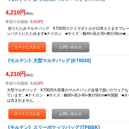
4,210円
(税込)
希望小売価格
:
5,610円
折りたたみマルチバッグ KT0030スクイズボトルが12本入りますフレ
ンパクトにたためます■ナイロン ■サイズ：幅40×高さ30×奥行30cm■
《モルテン》大型マルチバッグ
[
KT0020
]
4,210円
(税込)
希望小売価格
:
5,610円
大型マルチバッグ KT0020大容量のマルチバッグ会場で脱いだウェア
ています。■ナイロン ■サイズ：幅60×高さ40×奥行50cm■中国製 
は含まれません。…
《モルテン》スリーポケッツバッグ
[
TPBBK
]