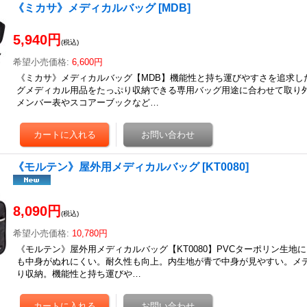
《ミカサ》メディカルバッグ
[
MDB
]
5,940円
(税込)
希望小売価格
:
6,600円
《ミカサ》メディカルバッグ【MDB】機能性と持ち運びやすさを追求し
グメディカル用品をたっぷり収納できる専用バッグ用途に合わせて取り
メンバー表やスコアーブックなど…
《モルテン》屋外用メディカルバッグ
[
KT0080
]
8,090円
(税込)
希望小売価格
:
10,780円
《モルテン》屋外用メディカルバッグ【KT0080】PVCターポリン生地
も中身がぬれにくい。耐久性も向上。内生地が青で中身が見やすい。メ
り収納。機能性と持ち運びや…