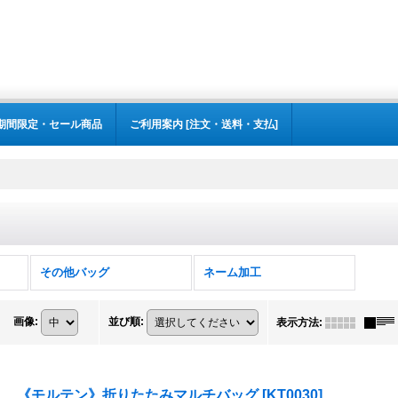
期間限定・セール商品
ご利用案内 [注文・送料・支払]
その他バッグ
ネーム加工
画像
:
並び順
:
表示方法
:
《モルテン》折りたたみマルチバッグ
[
KT0030
]