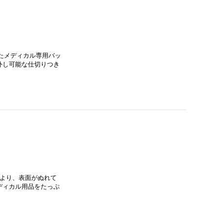
たメディカル専用バッ
外し可能な仕切りつき
により、表面がぬれて
ディカル用品をたっぷ