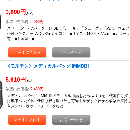
3,800円
(税込)
希望小売価格
:
5,060円
スリーポケッツバッグ TPBBK「ボール」「シューズ」「ぬれたウェア
が付いたスポーツバッグ■ナイロン ■サイズ：56×28×27cm ■カラ
有 ■中国製 ■…
《モルテン》メディカルバッグ
[
MMDB
]
5,610円
(税込)
希望小売価格
:
7,480円
メディカルバッグ MMDBメディカル用品をたっぷり収納。機能性と持
た専用バッグ中の仕切り板は取り外し可能中身がすぐわかる緊急治療持
きメンバー表やスコアブックなど…