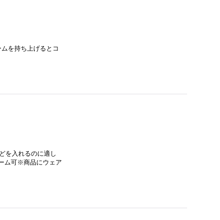
ームを持ち上げるとコ
…
などを入れるのに適し
■ネーム可※商品にウェア