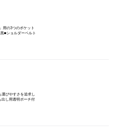
」用の3つのポケット
ー：黒■ショルダーベルト
ち運びやすさを追求し
ち出し用透明ポーチ付