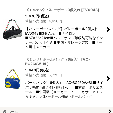
《モルテン》バレーボール3個入れ
[
EV0043
]
3,470
円
(税込)
希望小売価格
:
4,620
円
【バレーボールバッグ】バレーボール3個入れ
EV0043■3個入れ ■ナイロン
■67×22×21cm■ハンドポンプ等収納可能なイン
ナーポケット付き■中国・マレーシア製 ■ネー
ム可【メーカー ： モル…
《ミカサ》ボールバッグ（6個入）
[
AC-
BG260W-BL
]
5,440
円
(税込)
希望小売価格
:
5,720
円
ボールバッグ（6個入） AC-BG260W-BL■サイ
ズ：幅61×高さ41×奥行17cm ■材質：ポリエス
テル ■中国製【メーカー ： ミカサ ＭＩＫ
ＡＳＡ】 バレーボール用品>ボールバッグ
ホーム