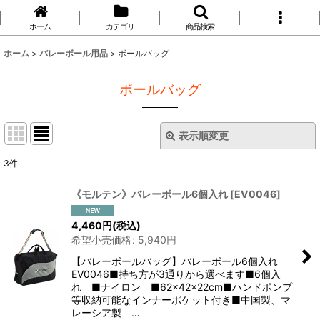
ホーム
カテゴリ
商品検索
ホーム
>
バレーボール用品
>
ボールバッグ
ボールバッグ
表示順変更
閉じる
3
件
表示数
:
《モルテン》バレーボール6個入れ
[
EV0046
]
並び順
:
4,460
円
(税込)
希望小売価格
:
5,940
円
絞り込む
【バレーボールバッグ】バレーボール6個入れ
EV0046■持ち方が3通りから選べます■6個入
れ ■ナイロン ■62×42×22cm■ハンドポンプ
等収納可能なインナーポケット付き■中国製、マ
レーシア製 …