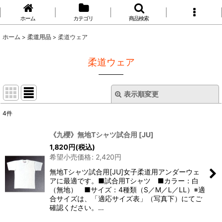
ホーム
カテゴリ
商品検索
ホーム
>
柔道用品
>
柔道ウェア
柔道ウェア
表示順変更
閉じる
4
件
表示数
:
《九櫻》無地Tシャツ試合用
[
JU
]
1,820
円
(税込)
並び順
:
希望小売価格
:
2,420
円
無地Tシャツ試合用[JU]女子柔道用アンダーウェ
絞り込む
アに最適です。■試合用Tシャツ ■カラー：白
（無地） ■サイズ：4種類（S／M／L／LL）※適
合サイズは、「適応サイズ表」（写真下）にてご
確認ください。…