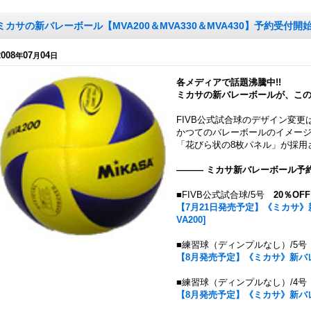
ミカサの新バレーボール【MVA200＆MVA330＆MVA430】予約受付開始
2008
07
04
年
月
日
各メディアで話題沸騰中!!
ミカサの新バレーボールが、この
FIVB公式試合球のデザイン変更
かつてのバレーボールのイメー
「花びら状の8枚パネル」が採用
――― ミカサ新バレーボール予
■FIVB公式試合球/5号
20％OFF
【7月21日発売予定】《ミカサ》新
VA200]
■練習球（ディンプルなし）/5
【8月発売予定】《ミカサ》新バレー
■練習球（ディンプルなし）/4
【8月発売予定】《ミカサ》新バレー