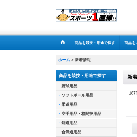
商品を競技・用途で探す
商品を
ホーム
>
新着情報
商品を競技・用途で探す
新
野球用品
187
ソフトボール用品
柔道用品
空手用品・格闘技用品
剣道用品
合気道用品