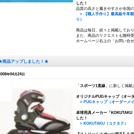
した！
品質の高さと履きやすさが全国
> 【職人手作り】最高級牛革
り）
商品は毎日、続々と掲載してお
また、商品のリクエストも随時
ホームページ右上の「お問い合
★商品アップしました！★
2008
04
24
年
月
日
「
スポーツ1直線
」に新しく掲載
オリジナルPUGキャップ（オー
> PUGキャップ（オーダーメイド）
卓球用具メーカー「KOKUTAK
した！
> KOKUTAKU（コクタク）