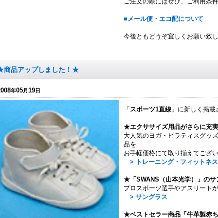
ご注文の際にはぜひ、ご利用条
■メール便・エコ配について
今後ともどうぞ宜しくお願い致
★商品アップしました！★
2008
05
19
年
月
日
「
スポーツ1直線
」に新しく掲載
★エクササイズ用品がさらに充
大人気のヨガ・ピラティスグッ
品を
お手軽価格にて取り揃えてござ
> トレーニング・フィットネ
★「SWANS（山本光学）」の
プロスポーツ選手やアスリート
> サングラス
★ベストセラー商品「牛革製赤