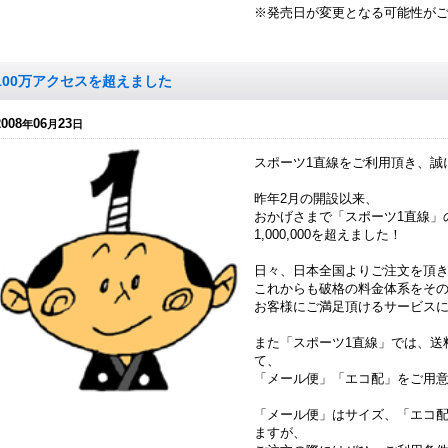
※発売日が変更となる可能性が
100万アクセスを超えました
2008
06
23
年
月
日
スポーツ1直線をご利用頂き、誠
昨年2月の開設以来、
おかげさまで「スポーツ1直線」
1,000,000を超えました！
日々、日本全国よりご注文を頂
これからも破格の料金体系をそ
お客様にご満足頂けるサービス
また「スポーツ1直線」では、送
て、
「メール便」「エコ配」をご用
「メール便」はサイズ、「エコ
ますが、