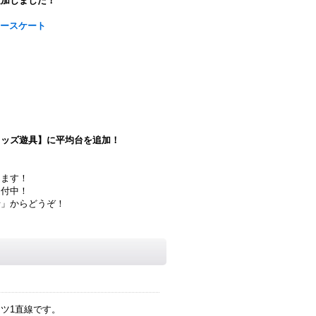
追加しました！
ラースケート
キッズ遊具】に平均台を追加！
ります！
受付中！
せ」からどうぞ！
ツ1直線です。