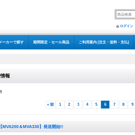
ログイン
メーカーで探す
期間限定・セール商品
ご利用案内 [注文・送料・支払]
着情報
件
«
前
1
2
3
4
5
6
7
8
9
【MVA200＆MVA330】発送開始!!