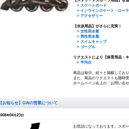
【ストリートスポーツ用品】を
> スケートボード
> インラインスケート・ロー
> アクセサリー
【水泳用品】がさらに充実！
> 女性用水着
> 男性用水着
> スイムキャップ
> ゴーグル
リクエストにより【体育用品・
> 平均台
商品は毎日、続々と掲載してお
また、商品のリクエストも随時
ホームページ右上の「お問い合
【お知らせ】GWの営業について
2008
04
23
年
月
日
お世話になっております。スポー