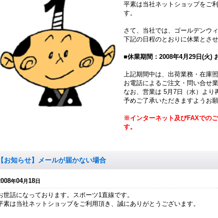
平素は当社ネットショップをご
す。
さて、当社では、ゴールデンウ
下記の日程のとおりに休業とさ
■休業期間：2008年4月29日(火) 
上記期間中は、出荷業務・在庫
お電話によるご注文・問い合せ
なお、営業は 5月7日（水）より
予めご了承いただきますようお
※インターネット及びFAXでの
す。
【お知らせ】メールが届かない場合
2008
04
18
年
月
日
お世話になっております。スポーツ1直線です。
平素は当社ネットショップをご利用頂き、誠にありがとうございます。