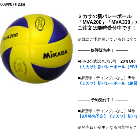
2008
07
23
年
月
日
ミカサの新バレーボール
「MVA200」「MVA33
ご注文は随時受付中です！
※既にご予約頂いている分は全
――― 好評販売中！ ―――
■FIVB公式試合球/5号
20％OFF
《ミカサ》新バレーボール（FIVB公
■練習球（ディンプルなし）/5
《ミカサ》新バレーボール（練習球/
――― 予約受付中！ ―――
■練習球（ディンプルなし）/4
【8月発売予定】《ミカサ》新バレー
※発売日が変更となる可能性が