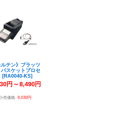
モルテン》ブラッツ
 バスケットプロセ
ト
[
RA0040-KS
]
030円
～
8,490円
小売価格
:
8,030円