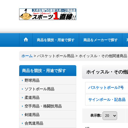
商品を競技・用途で探す
商品をメーカーで探す
ホーム
>
バスケットボール用品
>
ホイッスル・その他関連商品
商品を競技・用途で探す
ホイッスル・その他
野球用品
バスケットボール7号
ソフトボール用品
柔道用品
サインボール・記念品
空手用品・格闘技用品
剣道用品
表示数
:
合気道用品