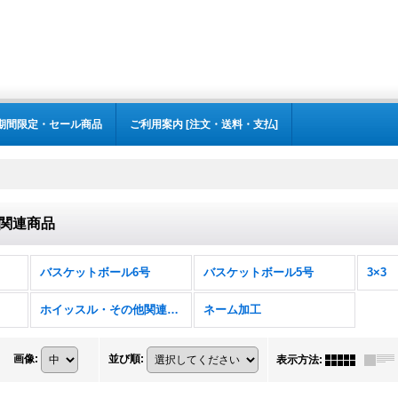
期間限定・セール商品
ご利用案内 [注文・送料・支払]
関連商品
バスケットボール6号
バスケットボール5号
3×3
ホイッスル・その他関連商品
ネーム加工
画像
:
並び順
:
表示方法
: