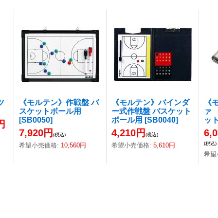
ツ
《モルテン》作戦盤 バ
《モルテン》バインダ
《
スケットボール用
ー式作戦盤 バスケット
ァ
[
SB0050
]
ボール用
[
SB0040
]
ッ
円
7,920円
4,210円
6,
(税込)
(税込)
(税込)
希望小売価格
:
10,560円
希望小売価格
:
5,610円
希望