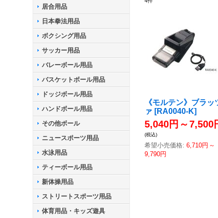
4
件
居合用品
日本拳法用品
ボクシング用品
サッカー用品
バレーボール用品
バスケットボール用品
ドッジボール用品
《モルテン》ブラッ
ハンドボール用品
ァ
[
RA0040-K
]
5,040円
～
7,500
その他ボール
(税込)
ニュースポーツ用品
希望小売価格
:
6,710円
～
水泳用品
9,790円
ティーボール用品
新体操用品
ストリートスポーツ用品
体育用品・キッズ遊具