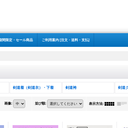
期間限定・セール商品
ご利用案内 [注文・送料・支払]
剣道着（剣道衣）・下着
剣道袴
剣道
画像
:
並び順
:
表示方法
: