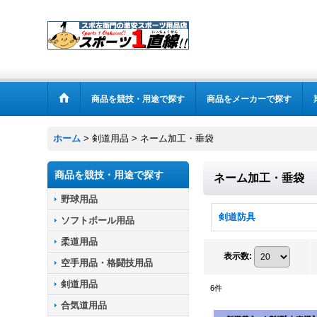
商品を競技・用途で探す
商品をメーカーで探す
ホーム
>
剣道用品
>
ネーム加工・垂袋
商品を競技・用途で探す
ネーム加工・垂袋
野球用品
剣道防具
ソフトボール用品
柔道用品
表示数
:
空手用品・格闘技用品
剣道用品
6
件
合気道用品