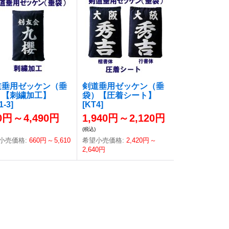
道垂用ゼッケン（垂
剣道垂用ゼッケン（垂
）【刺繍加工】
袋）【圧着シート】
1-3
]
[
KT4
]
0円
～
4,490円
1,940円
～
2,120円
(税込)
小売価格
:
660円
～
5,610
希望小売価格
:
2,420円
～
2,640円