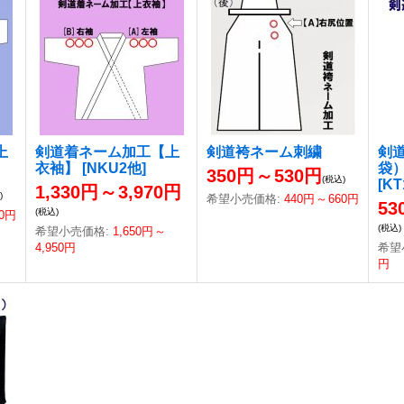
上
剣道着ネーム加工【上
剣道袴ネーム刺繍
剣
衣袖】
[
NKU2他
]
袋
350円
～
530円
(税込)
[
KT
1,330円
～
3,970円
)
希望小売価格
:
440円
～
660円
53
(税込)
60円
(税込)
希望小売価格
:
1,650円
～
4,950円
希望
円