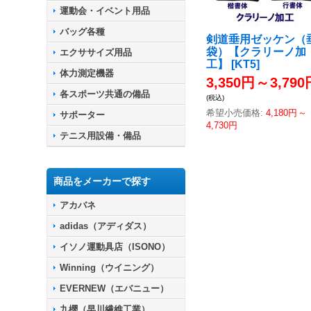
運動会・イベント用品
バッグ各種
剣道垂用ゼッケン（
袋）【クラリーノ加
エクササイズ用品
工】
[
KT5
]
体力測定機器
3,350円
～
3,790
各スポーツ共通の備品
(税込)
希望小売価格
:
4,180円
～
サポーター
4,730円
テニス用設備・備品
商品をメーカーで探す
アカバネ
adidas（アディダス）
イソノ運動具店（ISONO）
Winning（ウイニング）
EVERNEW（エバニュー）
九櫻（早川繊維工業）