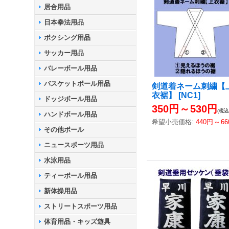
居合用品
日本拳法用品
ボクシング用品
サッカー用品
バレーボール用品
バスケットボール用品
剣道着ネーム刺繍【
衣裾】
[
NC1
]
ドッジボール用品
350円
～
530円
(税込
ハンドボール用品
希望小売価格
:
440円
～
6
その他ボール
ニュースポーツ用品
水泳用品
ティーボール用品
新体操用品
ストリートスポーツ用品
体育用品・キッズ遊具