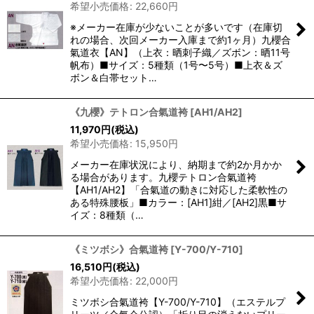
希望小売価格
:
22,660
円
※メーカー在庫が少ないことが多いです（在庫切
れの場合、次回メーカー入庫まで約1ヶ月）九櫻合
氣道衣【AN】（上衣：晒刺子織／ズボン：晒11号
帆布）■サイズ：5種類（1号〜5号）■上衣＆ズ
ボン＆白帯セット…
《九櫻》テトロン合氣道袴
[
AH1/AH2
]
11,970
円
(税込)
希望小売価格
:
15,950
円
メーカー在庫状況により、納期まで約2か月かか
る場合があります。九櫻テトロン合氣道袴
【AH1/AH2】「合氣道の動きに対応した柔軟性の
ある特殊腰板」■カラー：[AH1]紺／[AH2]黒■サ
イズ：8種類（…
《ミツボシ》合氣道袴
[
Y-700/Y-710
]
16,510
円
(税込)
希望小売価格
:
22,000
円
ミツボシ合氣道袴【Y-700/Y-710】（エステルプ