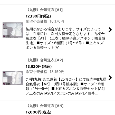
《九櫻》合氣道衣
[
A1
]
12,130
円
(税込)
希望小売価格
:
16,170
円
納期がかかる場合があります。サイズによって
は、在庫切れ、次回入荷未定となります。九櫻合
氣道衣【A1】（上衣：晒刺子織／ズボン：晒葛城
生地）■サイズ：6種類（1号〜6号）■上衣＆ズ
ボン＆白帯セット[A1…
《九櫻》合氣道衣
[
A2
]
13,620
円
(税込)
希望小売価格
:
18,150
円
九櫻(九桜)合気道着【25％OFF】にて販売中!!九櫻
合氣道衣【A2】（晒11号帆布製）■サイズ：5種
類（1号〜5号）■上衣＆ズボン＆白帯セット[A2]
／上衣のみ[A2C]／ズボンのみ[A2P]／白帯…
《九櫻》合氣道衣
[
AN
]
17,000
円
(税込)