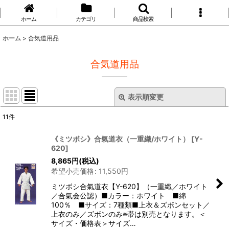
ホーム
カテゴリ
商品検索
ホーム
>
合気道用品
合気道用品
表示順変更
閉じる
11
件
サブカテゴリ
:
《ミツボシ》合氣道衣（一重織/ホワイト）
[
Y-
620
]
表示数
:
8,865
円
(税込)
希望小売価格
:
11,550
円
並び順
:
ミツボシ合氣道衣【Y-620】（一重織／ホワイト
／合氣会公認）■カラー：ホワイト ■綿
100％ ■サイズ：7種類■上衣＆ズボンセット／
絞り込む
上衣のみ／ズボンのみ※帯は別売となります。＜
サイズ・価格表＞サイズ…