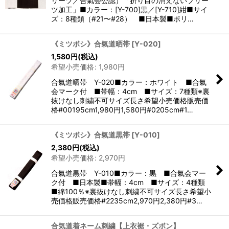
リーツ／合氣会公認）「折り目の消えないプリー
ツ加工」■カラー：[Y-700]黒／[Y-710]紺■サイ
ズ：8種類（#21〜#28） ■日本製■ポリ…
《ミツボシ》合氣道晒帯
[
Y-020
]
1,580
円
(税込)
希望小売価格
:
1,980
円
合氣道晒帯 Y-020■カラー：ホワイト ■合氣
会マーク付 ■帯幅：4cm ■サイズ：7種類※裏
抜けなし刺繍不可サイズ長さ希望小売価格販売価
格#00195cm1,980円1,580円#0205cm#1…
《ミツボシ》合氣道黒帯
[
Y-010
]
2,380
円
(税込)
希望小売価格
:
2,970
円
合氣道黒帯 Y-010■カラー：黒 ■合氣会マー
ク付 ■日本製■帯幅：4cm ■サイズ：4種類
■綿100％※裏抜けなし刺繍不可サイズ長さ希望小
売価格販売価格#2235cm2,970円2,380円#3…
合気道着ネーム刺繍【上衣裾・ズボン】