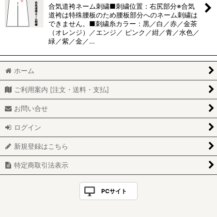
合気道袴ネーム刺繍■刺繍位置：右尻部分※合気
道袴は特殊腰板のため腰板部分へのネーム刺繍は
できません。■刺繍糸カラー：黒／白／赤／金茶
（オレンジ）／エンジ／ ピンク／紺／青／水色／
緑／紫／金／…
ホーム
ご利用案内 [注文・送料・支払]
お問い合せ
ログイン
新規登録はこちら
特定商取引法表示
PCサイト