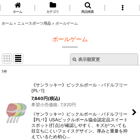
ホーム
カテゴリ
商品検索
ホーム
>
ニュースポーツ用品
>
ボールゲーム
ボールゲーム
表示順変更
閉じる
1
件
表示数
:
《サンラッキー》ピックルボール・パドルフリー
[
PL-1
]
並び順
:
7,840
円
(税込)
希望小売価格
:
7,920
円
絞り込む
《サンラッキー》ピックルボール・パドルフリー
【PL-1】USAピックルボール協会認定品スイート
スポット(打点)が確認しやすく、キズがついても
目立ちにくいフェイスデザイン。厚みと重量を抑
えているため初心…