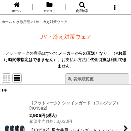
ホーム
カテゴリ
商品検索
ホーム
>
水泳用品
>
UV・冷え対策ウェア
UV・冷え対策ウェア
フットマーク
の商品はすべて
メーカーからの直送
となり、（※
お届
け時間帯指定はできません
）、お支払い方法に
代金引換は利用でき
ません
。
表示順変更
閉じる
1
件
表示数
:
《フットマーク》シャインガード （フルジップ）
[
101582
]
並び順
:
2,905
円
(税込)
希望小売価格
:
3,630
円
絞り込む
【101582】男女共用シャインガード（フルジッ