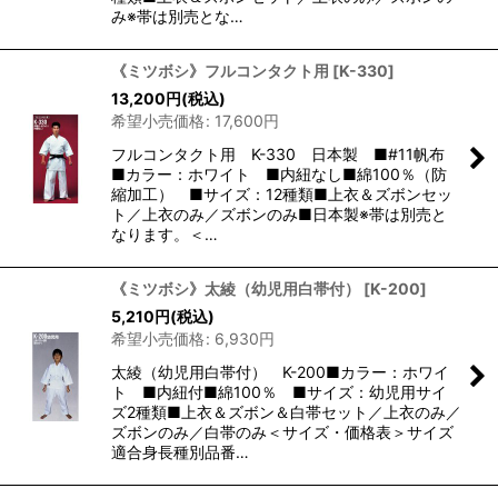
み※帯は別売とな…
《ミツボシ》フルコンタクト用
[
K-330
]
13,200
円
(税込)
希望小売価格
:
17,600
円
フルコンタクト用 K-330 日本製 ■#11帆布
■カラー：ホワイト ■内紐なし■綿100％（防
縮加工） ■サイズ：12種類■上衣＆ズボンセッ
ト／上衣のみ／ズボンのみ■日本製※帯は別売と
なります。＜…
《ミツボシ》太綾（幼児用白帯付）
[
K-200
]
5,210
円
(税込)
希望小売価格
:
6,930
円
太綾（幼児用白帯付） K-200■カラー：ホワイ
ト ■内紐付■綿100％ ■サイズ：幼児用サイ
ズ2種類■上衣＆ズボン＆白帯セット／上衣のみ／
ズボンのみ／白帯のみ＜サイズ・価格表＞サイズ
適合身長種別品番…