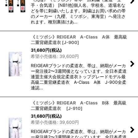
手・合気道） [NB1他]個人名、学校名、道場名な
どを帯に刺繍いたします。刺繍はお買い求めの帯
のメーカー（九櫻、ミツボシ、東海堂）へ発注さ
れます。種別裏抜けあ…
《ミツボシ》REIGEAR A-Class A体 最高級
二重背継柔道衣
[
J-900
]
31,680
円
(税込)
希望小売価格
:
39,600
円
REIGEARブランドの柔道衣、帯は、納期がメーカ
ー発注後2〜3週間後となっています。全日本柔道
連盟主催大会規定柔道衣トップグレードモデル最
高級二重背継柔道衣 A-Class A体 J-900全柔
連認…
《ミツボシ》REIGEAR A-Class B体 最高級
二重背継柔道衣
[
J-910
]
31,680
円
(税込)
希望小売価格
:
39,600
円
REIGEARブランドの柔道衣、帯は、納期がメーカ
ー発注後2〜3週間後となっています。全日本柔道