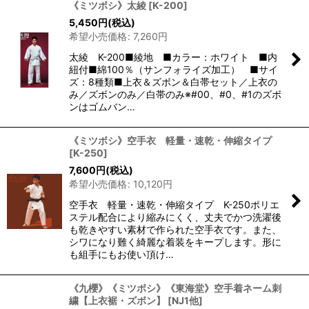
《ミツボシ》太綾
[
K-200
]
5,450
円
(税込)
希望小売価格
:
7,260
円
太綾 K-200■綾地 ■カラー：ホワイト ■内
紐付■綿100％（サンフォライズ加工） ■サイ
ズ：8種類■上衣＆ズボン＆白帯セット／上衣の
み／ズボンのみ／白帯のみ※#00、#0、#1のズボ
ンはゴムバン…
《ミツボシ》空手衣 軽量・速乾・伸縮タイプ
[
K-250
]
7,600
円
(税込)
希望小売価格
:
10,120
円
空手衣 軽量・速乾・伸縮タイプ K-250ポリエ
ステル配合により縮みにくく、丈夫でかつ洗濯後
も乾きやすい素材で作られた空手衣です。また、
シワになり難く綺麗な着装をキープします。形に
も組手にもお使い頂け…
《九櫻》《ミツボシ》《東海堂》空手着ネーム刺
繍【上衣裾・ズボン】
[
NJ1他
]