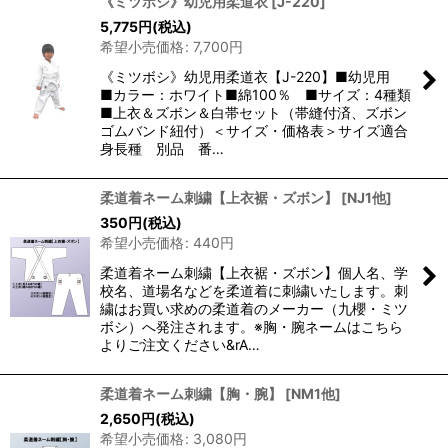
《ミツボシ》幼児用柔道衣
[
J-220
]
5,775
円
(税込)
希望小売価格
:
7,700
円
《ミツボシ》幼児用柔道衣【J-220】■幼児用
■カラー：ホワイト■綿100％ ■サイズ：4種類
■上衣＆ズボン＆白帯セット（帯縫付済、ズボン
ゴムバンド紐付）＜サイズ・価格表＞サイズ適合
身長種 別品 番…
柔道着ネーム刺繍【上衣裾・ズボン】
[
NJ1他
]
350
円
(税込)
希望小売価格
:
440
円
柔道着ネーム刺繍【上衣裾・ズボン】個人名、学
校名、道場名などを柔道着に刺繍いたします。刺
繍はお買い求めの柔道着のメーカー（九櫻・ミツ
ボシ）へ発注されます。※胸・腕ネームはこちら
よりご注文ください&rA…
柔道着ネーム刺繍【胸・腕】
[
NM1他
]
2,650
円
(税込)
希望小売価格
:
3,080
円