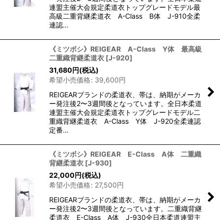
連盟主催大会規定柔道衣トップグレードモデル最
高級二重背継柔道衣 A-Class B体 J-910全柔
連認…
《ミツボシ》REIGEAR A-Class Y体 最高級
二重織背継柔道衣
[
J-920
]
31,680
円
(税込)
希望小売価格
:
39,600
円
REIGEARブランドの柔道衣、帯は、納期がメーカ
ー発注後2〜3週間後となっています。全日本柔道
連盟主催大会規定柔道衣トップグレードモデル二
重織背継柔道衣 A-Class Y体 J-920全柔連認
定番…
《ミツボシ》REIGEAR E-Class A体 二重織
背継柔道衣
[
J-930
]
22,000
円
(税込)
希望小売価格
:
27,500
円
REIGEARブランドの柔道衣、帯は、納期がメーカ
ー発注後2〜3週間後となっています。二重織背継
柔道衣 E-Class A体 J-930全日本柔道連盟主