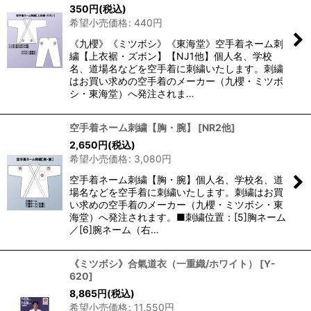
350
円
(税込)
希望小売価格
:
440
円
《九櫻》《ミツボシ》《東海堂》空手着ネーム刺
繍【上衣裾・ズボン】【NJ1他】個人名、学校
名、道場名などを空手着に刺繍いたします。刺繍
はお買い求めの空手着のメーカー（九櫻・ミツボ
シ・東海堂）へ発注されま…
空手着ネーム刺繍【胸・腕】
[
NR2他
]
2,650
円
(税込)
希望小売価格
:
3,080
円
空手着ネーム刺繍【胸・腕】個人名、学校名、道
場名などを空手着に刺繍いたします。刺繍はお買
い求めの空手着のメーカー（九櫻・ミツボシ・東
海堂）へ発注されます。■刺繍位置：[5]胸ネーム
／[6]腕ネーム（右…
《ミツボシ》合氣道衣（一重織/ホワイト）
[
Y-
620
]
8,865
円
(税込)
希望小売価格
:
11,550
円