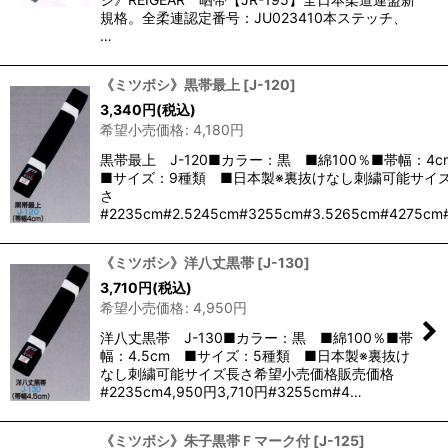
規格。全柔連認定番号：JU023410本ステッチ、
…
《ミツボシ》黒帯最上
[
J-120
]
3,340
円
(税込)
希望小売価格
:
4,180
円
黒帯最上 J-120■カラー：黒 ■綿100％■帯幅：4
■サイズ：9種類 ■日本製※裏抜けなし刺繍可能サイ
さ
#2235cm#2.5245cm#3255cm#3.5265cm#4275cm
《ミツボシ》洋八丈黒帯
[
J-130
]
3,710
円
(税込)
希望小売価格
:
4,950
円
洋八丈黒帯 J-130■カラー：黒 ■綿100％■帯
幅：4.5cm ■サイズ：5種類 ■日本製※裏抜け
なし刺繍可能サイズ長さ希望小売価格販売価格
#2235cm4,950円3,710円#3255cm#4…
《ミツボシ》朱子黒帯Ｆマーク付
[
J-125
]