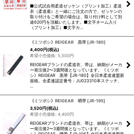
■公式試合用柔道ゼッケン（プリント加工）柔道
衣（柔道着）と一緒にご注文の方で、ゼッケンの
取り付けをご希望の場合は、取り付け料として別
途620円を頂戴いたします。■文字ネーム入り
（プリント加工）■文字カ…
《ミツボシ》REIGEAR 黒帯
[
JR-180
]
4,400
円
(税込)
希望小売価格
:
5,500
円
REIGEARブランドの柔道衣、帯は、納期がメーカ
ー発注後2〜3週間後となっています。《ミツボ
シ》REIGEAR 黒帯【JR-180】全日本柔道連盟新
規格。全柔連認定番号：JU023310本ステッチ、
…
《ミツボシ》REIGEAR 晒帯
[
JR-195
]
3,520
円
(税込)
希望小売価格
:
4,400
円
REIGEARブランドの柔道衣、帯は、納期がメーカ
ー発注後2〜3週間後となっています。《ミツボ
シ》REIGEAR 晒帯【JR-195】全日本柔道連盟新