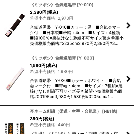
《ミツボシ》合氣道黒帯
[
Y-010
]
2,380
円
(税込)
希望小売価格
:
2,970
円
合氣道黒帯 Y-010■カラー：黒 ■合氣会マー
ク付 ■日本製■帯幅：4cm ■サイズ：4種類
■綿100％※裏抜けなし刺繍不可サイズ長さ希望小
売価格販売価格#2235cm2,970円2,380円#3…
《ミツボシ》合氣道晒帯
[
Y-020
]
1,580
円
(税込)
希望小売価格
:
1,980
円
合氣道晒帯 Y-020■カラー：ホワイト ■合氣
会マーク付 ■帯幅：4cm ■サイズ：7種類※裏
抜けなし刺繍不可サイズ長さ希望小売価格販売価
格#00195cm1,980円1,580円#0205cm#1…
帯ネーム刺繍（柔道・空手・合気道）
[
NB1他
]
350
円
(税込)
希望小売価格
:
440
円
《九櫻》《ミツボシ》帯ネーム刺繍（柔道・空