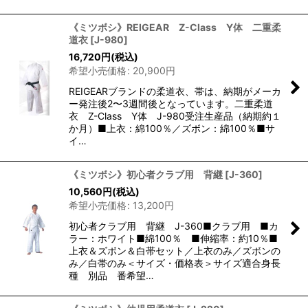
《ミツボシ》REIGEAR Z-Class Y体 二重柔
道衣
[
J-980
]
16,720
円
(税込)
希望小売価格
:
20,900
円
REIGEARブランドの柔道衣、帯は、納期がメーカ
ー発注後2〜3週間後となっています。二重柔道
衣 Z-Class Y体 J-980受注生産品（納期約１
か月）■上衣：綿100％／ズボン：綿100％■サ
イ…
《ミツボシ》初心者クラブ用 背継
[
J-360
]
10,560
円
(税込)
希望小売価格
:
13,200
円
初心者クラブ用 背継 J-360■クラブ用 ■カ
ラー：ホワイト■綿100％ ■伸縮率：約10％■
上衣＆ズボン＆白帯セット／上衣のみ／ズボンの
み／白帯のみ＜サイズ・価格表＞サイズ適合身長
種 別品 番希望…