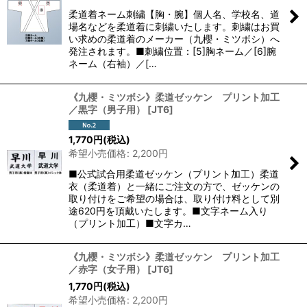
柔道着ネーム刺繍【胸・腕】個人名、学校名、道
場名などを柔道着に刺繍いたします。刺繍はお買
い求めの柔道着のメーカー（九櫻・ミツボシ）へ
発注されます。■刺繍位置：[5]胸ネーム／[6]腕
ネーム（右袖）／[…
《九櫻・ミツボシ》柔道ゼッケン プリント加工
／黒字（男子用）
[
JT6
]
1,770
円
(税込)
希望小売価格
:
2,200
円
■公式試合用柔道ゼッケン（プリント加工）柔道
衣（柔道着）と一緒にご注文の方で、ゼッケンの
取り付けをご希望の場合は、取り付け料として別
途620円を頂戴いたします。■文字ネーム入り
（プリント加工）■文字カ…
《九櫻・ミツボシ》柔道ゼッケン プリント加工
／赤字（女子用）
[
JT6
]
1,770
円
(税込)
希望小売価格
:
2,200
円