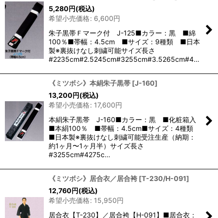
5,280
円
(税込)
希望小売価格
:
6,600
円
朱子黒帯Ｆマーク付 J-125■カラー：黒 ■綿
100％■帯幅：4.5cm ■サイズ：9種類 ■日本
製※裏抜けなし刺繍可能サイズ長さ
#2235cm#2.5245cm#3255cm#3.5265cm#4…
《ミツボシ》本絹朱子黒帯
[
J-160
]
13,200
円
(税込)
希望小売価格
:
17,600
円
本絹朱子黒帯 J-160■カラー：黒 ■化粧箱入
■本絹100％ ■帯幅：4.5cm■サイズ：4種類
■日本製※裏抜けなし刺繍可能受注生産（納期：
約1ヶ月〜1ヶ月半）サイズ長さ
#3255cm#4275c…
《ミツボシ》居合衣／居合袴
[
T-230/H-091
]
12,760
円
(税込)
希望小売価格
:
15,950
円
居合衣【T-230】／居合袴【H-091】■居合衣：