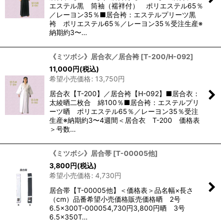
エステル黒 筒袖（襦袢付） ポリエステル65％
／レーヨン35％■居合袴：エステルプリーツ黒
袴 ポリエステル65％／レーヨン35％受注生産※
納期約3〜…
《ミツボシ》居合衣／居合袴
[
T-200/H-092
]
11,000
円
(税込)
希望小売価格
:
13,750
円
居合衣【T-200】／居合袴【H-092】■居合衣：
太綾晒二枚合 綿100％■居合袴：エステルプリ
ーツ晒 ポリエステル65％／レーヨン35％受注
生産※納期約3〜4週間＜居合衣 T-200 価格表
＞号数…
《ミツボシ》居合帯
[
T-00005他
]
3,800
円
(税込)
希望小売価格
:
4,730
円
居合帯【T-00005他】＜価格表＞品名幅×長さ
（cm）品番希望小売価格販売価格晒 2号
6.5×300T-000054,730円3,800円晒 3号
6.5×350T…