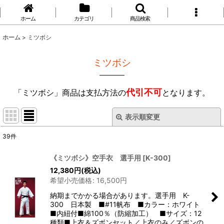
ホーム
カテゴリ
商品検索
ホーム
>
ミツボシ
ミツボシ
代引不可
「ミツボシ」商品は支払方法の
となります。
表示順変更
閉じる
39
件
表示数
:
《ミツボシ》空手衣 選手用
[
K-300
]
12,380
円
(税込)
並び順
:
希望小売価格
:
16,500
円
納期までかかる場合があります。選手用 K-
絞り込む
300 日本製 ■#11帆布 ■カラー：ホワイト
■内紐付■綿100％（防縮加工） ■サイズ：12
種類■上衣＆ズボンセット／上衣のみ／ズボンの