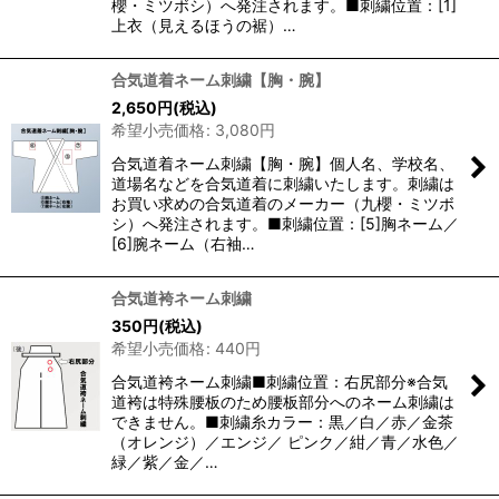
櫻・ミツボシ）へ発注されます。■刺繍位置：[1]
上衣（見えるほうの裾）…
合気道着ネーム刺繍【胸・腕】
2,650
円
(税込)
希望小売価格
:
3,080
円
合気道着ネーム刺繍【胸・腕】個人名、学校名、
道場名などを合気道着に刺繍いたします。刺繍は
お買い求めの合気道着のメーカー（九櫻・ミツボ
シ）へ発注されます。■刺繍位置：[5]胸ネーム／
[6]腕ネーム（右袖…
合気道袴ネーム刺繍
350
円
(税込)
希望小売価格
:
440
円
合気道袴ネーム刺繍■刺繍位置：右尻部分※合気
道袴は特殊腰板のため腰板部分へのネーム刺繍は
できません。■刺繍糸カラー：黒／白／赤／金茶
（オレンジ）／エンジ／ ピンク／紺／青／水色／
緑／紫／金／…