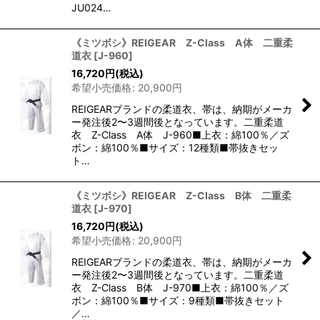
JU024…
《ミツボシ》REIGEAR Z-Class A体 二重柔
道衣
[
J-960
]
16,720
円
(税込)
希望小売価格
:
20,900
円
REIGEARブランドの柔道衣、帯は、納期がメーカ
ー発注後2〜3週間後となっています。二重柔道
衣 Z-Class A体 J-960■上衣：綿100％／ズ
ボン：綿100％■サイズ：12種類■帯抜きセッ
ト…
《ミツボシ》REIGEAR Z-Class B体 二重柔
道衣
[
J-970
]
16,720
円
(税込)
希望小売価格
:
20,900
円
REIGEARブランドの柔道衣、帯は、納期がメーカ
ー発注後2〜3週間後となっています。二重柔道
衣 Z-Class B体 J-970■上衣：綿100％／ズ
ボン：綿100％■サイズ：9種類■帯抜きセット
／…