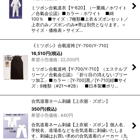
ミツボシ合氣道衣【Y-620】（一重織／ホワイト
／合氣会公認）■カラー：ホワイト ■綿
100％ ■サイズ：7種類■上衣＆ズボンセット／
上衣のみ／ズボンのみ※帯は別売となります。＜
サイズ・価格表＞サイズ…
《ミツボシ》合氣道袴
[
Y-700/Y-710
]
16,510
円
(税込)
希望小売価格
:
22,000
円
ミツボシ合氣道袴【Y-700/Y-710】（エステルプ
リーツ／合氣会公認）「折り目の消えないプリー
ツ加工」■カラー：[Y-700]黒／[Y-710]紺■サイ
ズ：8種類（#21〜#28） ■日本製■ポリ…
合気道着ネーム刺繍【上衣裾・ズボン】
350
円
(税込)
希望小売価格
:
440
円
合気道着ネーム刺繍【上衣裾・ズボン】個人名、
学校名、道場名などを合気道着に刺繍いたしま
す。刺繍はお買い求めの合気道着のメーカー（九