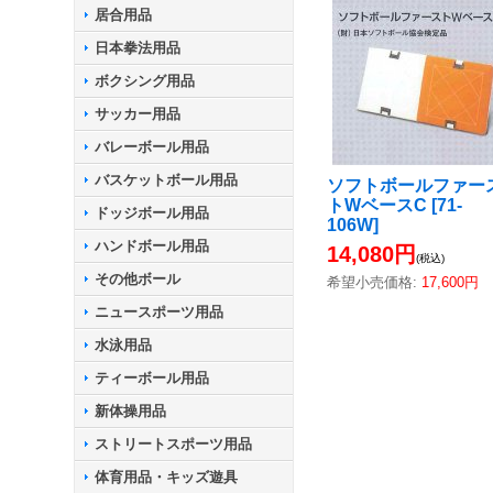
居合用品
日本拳法用品
ボクシング用品
サッカー用品
バレーボール用品
バスケットボール用品
ソフトボールファー
トWベースC
[
71-
ドッジボール用品
106W
]
ハンドボール用品
14,080円
(税込)
その他ボール
希望小売価格
:
17,600円
ニュースポーツ用品
水泳用品
ティーボール用品
新体操用品
ストリートスポーツ用品
体育用品・キッズ遊具