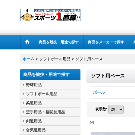
商品を競技・用途で探す
商品をメーカーで探す
ホーム
>
ソフトボール用品
>
ソフト用ベース
商品を競技・用途で探す
ソフト用ベース
野球用品
ボール
ソフトボール用品
柔道用品
表示数
:
空手用品・格闘技用品
剣道用品
2
件
合気道用品