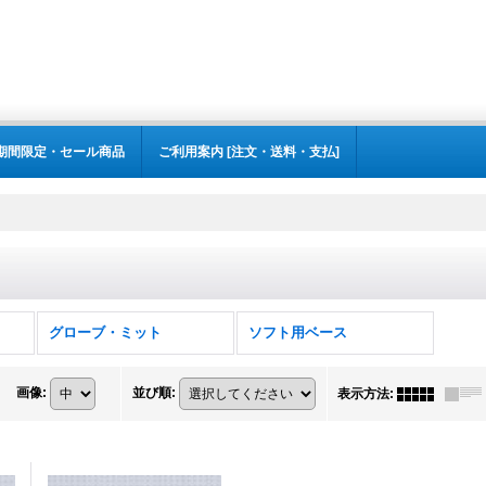
期間限定・セール商品
ご利用案内 [注文・送料・支払]
グローブ・ミット
ソフト用ベース
画像
:
並び順
:
表示方法
: