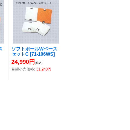
ス
ソフトボールWベース
セットC
[
71-106WS
]
24,990円
(税込)
希望小売価格
:
31,240円