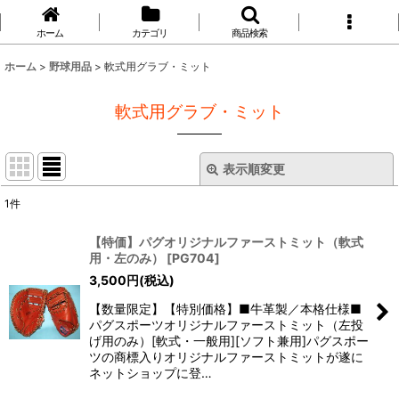
ホーム
カテゴリ
商品検索
ホーム
>
野球用品
>
軟式用グラブ・ミット
軟式用グラブ・ミット
表示順変更
閉じる
1
件
表示数
:
【特価】パグオリジナルファーストミット（軟式
用・左のみ）
[
PG704
]
並び順
:
3,500
円
(税込)
【数量限定】【特別価格】■牛革製／本格仕様■
絞り込む
パグスポーツオリジナルファーストミット（左投
げ用のみ）[軟式・一般用][ソフト兼用]パグスポー
ツの商標入りオリジナルファーストミットが遂に
ネットショップに登…