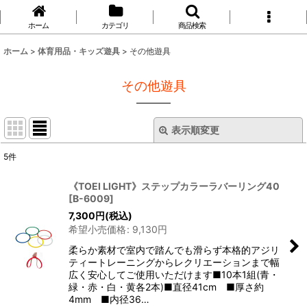
ホーム
カテゴリ
商品検索
ホーム
>
体育用品・キッズ遊具
>
その他遊具
その他遊具
表示順変更
閉じる
5
件
表示数
:
《TOEI LIGHT》ステップカラーラバーリング40
[
B-6009
]
並び順
:
7,300
円
(税込)
希望小売価格
:
9,130
円
絞り込む
柔らか素材で室内で踏んでも滑らず本格的アジリ
ティートレーニングからレクリエーションまで幅
広く安心してご使用いただけます■10本1組(青・
緑・赤・白・黄各2本)■直径41cm ■厚さ約
4mm ■内径36…