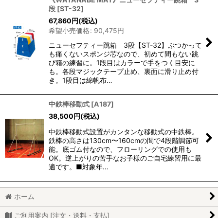
段
[
ST-32
]
67,860
円
(税込)
希望小売価格
:
90,475
円
ニューセフティー跳箱 3段【ST-32】ぶつかって
も痛くないスポンジ芯なので、初めて間もない跳
び箱の練習に。1段目はカラーで手をつく目安に
も。各段マジックテープ止め、裏面に滑り止め付
き。1段目は綿帆布…
中鉄棒移動式
[
A187
]
38,500
円
(税込)
中鉄棒移動式設置がカンタンな移動式の中鉄棒。
鉄棒の高さは130cm〜160cmの間で4段階調節可
能。底ゴム付なので、フローリングでの使用も
OK。逆上がりの苦手なお子様のご自宅練習用に最
適です。■対象年…
ホーム
ご利用案内 [注文・送料・支払]