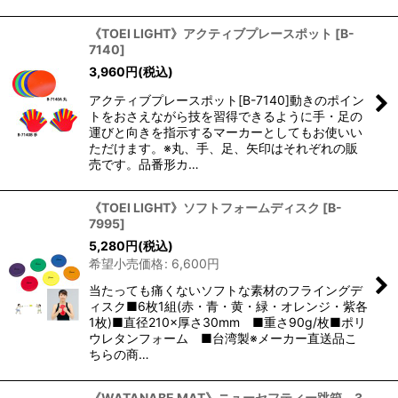
《TOEI LIGHT》アクティブプレースポット
[
B-
7140
]
3,960
円
(税込)
アクティブプレースポット[B-7140]動きのポイン
トをおさえながら技を習得できるように手・足の
運びと向きを指示するマーカーとしてもお使いい
ただけます。※丸、手、足、矢印はそれぞれの販
売です。品番形カ…
《TOEI LIGHT》ソフトフォームディスク
[
B-
7995
]
5,280
円
(税込)
希望小売価格
:
6,600
円
当たっても痛くないソフトな素材のフライングデ
ィスク■6枚1組(赤・青・黄・緑・オレンジ・紫各
1枚)■直径210×厚さ30mm ■重さ90g/枚■ポリ
ウレタンフォーム ■台湾製※メーカー直送品こ
ちらの商…
《WATANABE MAT》ニューセフティー跳箱 3