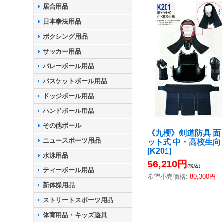
居合用品
日本拳法用品
ボクシング用品
サッカー用品
バレーボール用品
バスケットボール用品
ドッジボール用品
ハンドボール用品
その他ボール
《九櫻》剣道防具 面
ニュースポーツ用品
ット式 中・高校生向
[
K201
]
水泳用品
56,210円
(税込)
ティーボール用品
希望小売価格
:
80,300円
新体操用品
ストリートスポーツ用品
体育用品・キッズ遊具