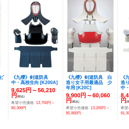
ピ
《九櫻》剣道防具
《九櫻》剣道防具 白
《
中・高校生向
[
K200A
]
造り女子用最適品 少
造
年用
[
K20C
]
中
9,625円
～
56,210
円
9,900円
～
60,060
8,
(税込)
円
円
(税込)
(
希望小売価格
:
13,750円
～
80,300円
希望小売価格
:
13,200円
～
希望
85,800円
91,