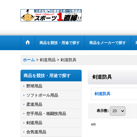
商品を競技・用途で探す
商品をメーカーで探す
ホーム
>
剣道用品
>
剣道防具
商品を競技・用途で探す
剣道防具
野球用品
剣道防具
ソフトボール用品
柔道用品
表示数
:
空手用品・格闘技用品
剣道用品
4
件
合気道用品