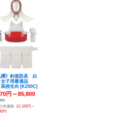
九櫻》剣道防具 白
り女子用最適品
・高校生向
[
K200C
]
470円
～
85,800
税込)
小売価格
:
12,100円
～
300円