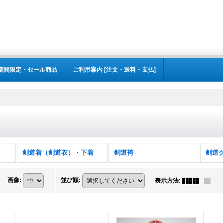
期間限定・セール商品
ご利用案内 [注文・送料・支払]
剣道着（剣道衣）・下着
剣道袴
剣道
画像
:
並び順
:
表示方法
: