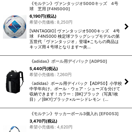
《モルテン》ヴァンタッジオ5000キッズ 4号
球 芝用
[
F4N5000
]
6,190
円
(税込)
希望小売価格
:
8,250
円
[VANTAGGIO] ヴァンタッジオ5000キッズ 4号
球 F4N5000 検定球フラッグシップモデルの第
五世代「ヴァンタッジオ」登場※こちらの商品は
キッズ用４号球となります〜炎…
《adidas》ボール用デイパック
[
ADP50
]
5,440
円
(税込)
希望小売価格
:
7,260
円
《adidas》ボール用デイパック【ADP50】小学校
中学年向け。ボール・ウェア・シューズを分けて
収納できます！カラー：[BK]ブラック（写真1枚
目）／[BKY]ブラック×ルーシドレモン（…
《モルテン》サッカーボール3個入れ
[
EF0053
]
3,470
円
(税込)
希望小売価格
:
4,620
円