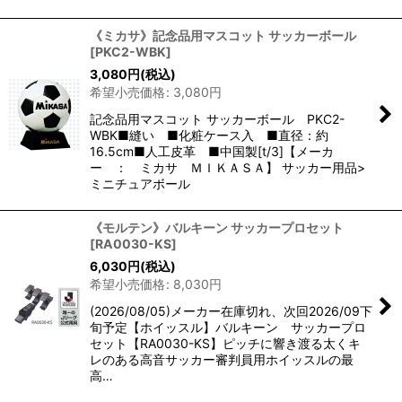
《ミカサ》記念品用マスコット サッカーボール
[
PKC2-WBK
]
3,080
円
(税込)
希望小売価格
:
3,080
円
記念品用マスコット サッカーボール PKC2-
WBK■縫い ■化粧ケース入 ■直径：約
16.5cm■人工皮革 ■中国製[t/3]【メーカ
ー ： ミカサ ＭＩＫＡＳＡ】 サッカー用品>
ミニチュアボール
《モルテン》バルキーン サッカープロセット
[
RA0030-KS
]
6,030
円
(税込)
希望小売価格
:
8,030
円
(2026/08/05)メーカー在庫切れ、次回2026/09下
旬予定【ホイッスル】バルキーン サッカープロ
セット【RA0030-KS】ピッチに響き渡る太くキ
レのある高音サッカー審判員用ホイッスルの最
高…