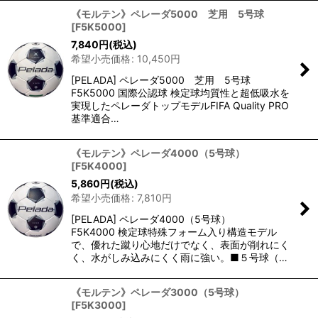
《モルテン》ペレーダ5000 芝用 5号球
[
F5K5000
]
7,840
円
(税込)
希望小売価格
:
10,450
円
[PELADA] ペレーダ5000 芝用 5号球
F5K5000 国際公認球 検定球均質性と超低吸水を
実現したペレーダトップモデルFIFA Quality PRO
基準適合…
《モルテン》ペレーダ4000（5号球）
[
F5K4000
]
5,860
円
(税込)
希望小売価格
:
7,810
円
[PELADA] ペレーダ4000（5号球）
F5K4000 検定球特殊フォーム入り構造モデル
で、優れた蹴り心地だけでなく、表面が削れにく
く、水がしみ込みにくく雨に強い。■５号球（…
《モルテン》ペレーダ3000（5号球）
[
F5K3000
]