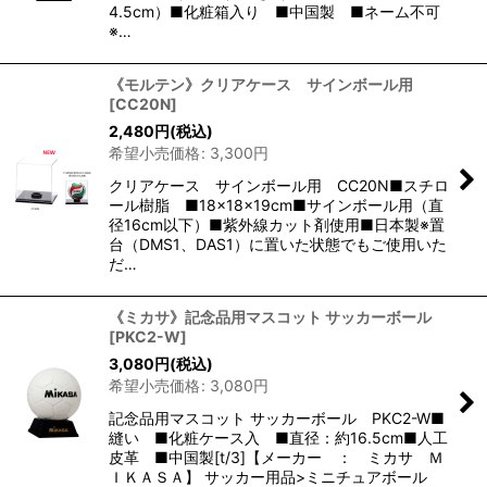
4.5cm）■化粧箱入り ■中国製 ■ネーム不可
※…
《モルテン》クリアケース サインボール用
[
CC20N
]
2,480
円
(税込)
希望小売価格
:
3,300
円
クリアケース サインボール用 CC20N■スチロ
ール樹脂 ■18×18×19cm■サインボール用（直
径16cm以下）■紫外線カット剤使用■日本製※置
台（DMS1、DAS1）に置いた状態でもご使用いた
だ…
《ミカサ》記念品用マスコット サッカーボール
[
PKC2-W
]
3,080
円
(税込)
希望小売価格
:
3,080
円
記念品用マスコット サッカーボール PKC2-W■
縫い ■化粧ケース入 ■直径：約16.5cm■人工
皮革 ■中国製[t/3]【メーカー ： ミカサ Ｍ
ＩＫＡＳＡ】 サッカー用品>ミニチュアボール