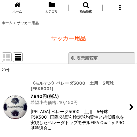
ホーム
カテゴリ
商品検索
ホーム
>
サッカー用品
サッカー用品
表示順変更
閉じる
20
件
サブカテゴリ
:
《モルテン》ペレーダ5000 土用 5号球
[
F5K5001
]
表示数
:
7,840
円
(税込)
希望小売価格
:
10,450
円
並び順
:
[PELADA] ペレーダ5000 土用 5号球
F5K5001 国際公認球 検定球均質性と超低吸水を
実現したペレーダトップモデルFIFA Quality PRO
絞り込む
基準適合…