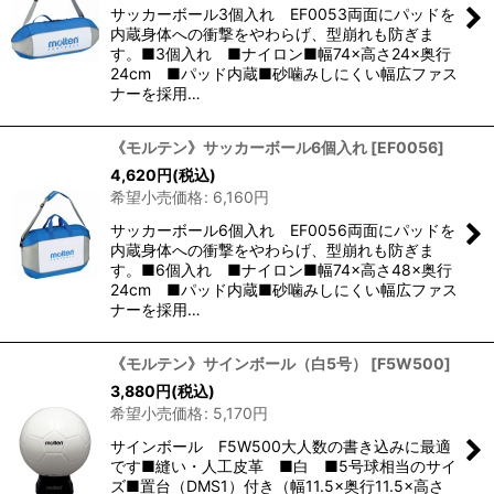
サッカーボール3個入れ EF0053両面にパッドを
内蔵身体への衝撃をやわらげ、型崩れも防ぎま
す。■3個入れ ■ナイロン■幅74×高さ24×奥行
24cm ■パッド内蔵■砂噛みしにくい幅広ファス
ナーを採用…
《モルテン》サッカーボール6個入れ
[
EF0056
]
4,620
円
(税込)
希望小売価格
:
6,160
円
サッカーボール6個入れ EF0056両面にパッドを
内蔵身体への衝撃をやわらげ、型崩れも防ぎま
す。■6個入れ ■ナイロン■幅74×高さ48×奥行
24cm ■パッド内蔵■砂噛みしにくい幅広ファス
ナーを採用…
《モルテン》サインボール（白5号）
[
F5W500
]
3,880
円
(税込)
希望小売価格
:
5,170
円
サインボール F5W500大人数の書き込みに最適
です■縫い・人工皮革 ■白 ■5号球相当のサイ
ズ■置台（DMS1）付き（幅11.5×奥行11.5×高さ