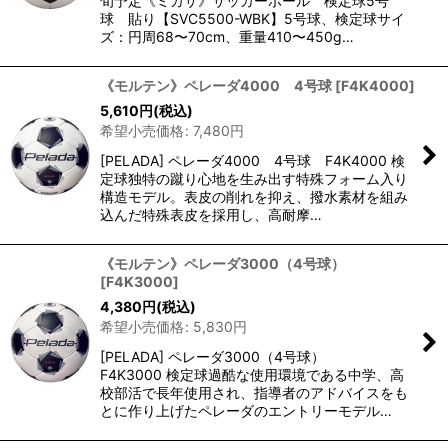
旬予定《ミカサ》サッカーボール 検定球5号
球 貼り【SVC5500-WBK】5号球、検定球サイ
ズ：円周68〜70cm、重量410〜450g…
《モルテン》ペレーダ4000 4号球
[
F4K4000
]
5,610
円
(税込)
希望小売価格
:
7,480
円
[PELADA] ペレーダ4000 4号球 F4K4000 検
定球独特の蹴り心地を生み出す特殊フォーム入り
構造モデル。表皮の削れを抑え、撥水素材を組み
込んだ特殊表皮を採用し、高耐摩…
《モルテン》ペレーダ3000（4号球）
[
F4K3000
]
4,380
円
(税込)
希望小売価格
:
5,830
円
[PELADA] ペレーダ3000（4号球）
F4K3000 検定球過酷な使用環境である中学、高
校部活で長年使用され、指導者のアドバイスをも
とに作り上げたペレーダのエントリーモデル…