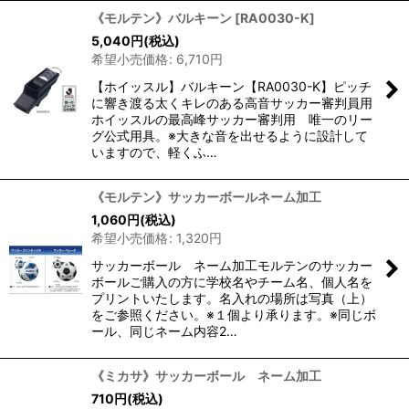
《モルテン》バルキーン
[
RA0030-K
]
5,040
円
(税込)
希望小売価格
:
6,710
円
【ホイッスル】バルキーン【RA0030-K】ピッチ
に響き渡る太くキレのある高音サッカー審判員用
ホイッスルの最高峰サッカー審判用 唯一のリー
グ公式用具。※大きな音を出せるように設計して
いますので、軽くふ…
《モルテン》サッカーボールネーム加工
1,060
円
(税込)
希望小売価格
:
1,320
円
サッカーボール ネーム加工モルテンのサッカー
ボールご購入の方に学校名やチーム名、個人名を
プリントいたします。名入れの場所は写真（上）
をご参照ください。※１個より承ります。※同じボ
ール、同じネーム内容2…
《ミカサ》サッカーボール ネーム加工
710
円
(税込)