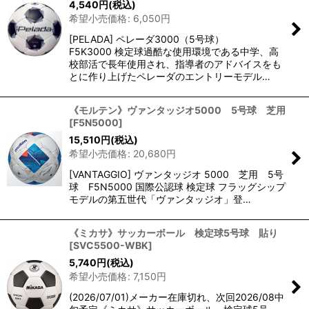
4,540
円
(税込)
希望小売価格
:
6,050
円
[PELADA] ペレーダ3000（5号球）
F5K3000 検定球過酷な使用環境である中学、高
校部活で長年使用され、指導者のアドバイスをも
とに作り上げたペレーダのエントリーモデル…
《モルテン》ヴァンタッジオ5000 5号球 芝用
[
F5N5000
]
15,510
円
(税込)
希望小売価格
:
20,680
円
[VANTAGGIO] ヴァンタッジオ 5000 芝用 5号
球 F5N5000 国際公認球 検定球 フラッグシップ
モデルの第五世代「ヴァンタッジオ」登…
《ミカサ》サッカーボール 検定球5号球 貼り
[
SVC5500-WBK
]
5,740
円
(税込)
希望小売価格
:
7,150
円
(2026/07/01)メーカー在庫切れ、次回2026/08中