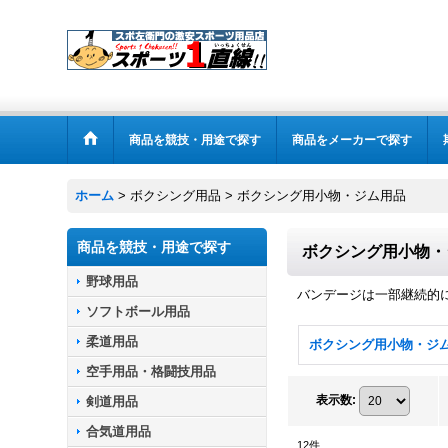
商品を競技・用途で探す
商品をメーカーで探す
ホーム
>
ボクシング用品
>
ボクシング用小物・ジム用品
商品を競技・用途で探す
ボクシング用小物・
野球用品
バンデージは一部継続的
ソフトボール用品
柔道用品
空手用品・格闘技用品
表示数
:
剣道用品
合気道用品
12
件