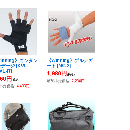
inning》カンタン
《Winning》ゲルデガ
ンデージ
[
KVL-
ード
[
NG-2
]
VL-R
]
1,980円
(税込)
960円
(税込)
希望小売価格
:
2,200円
小売価格
:
4,400円