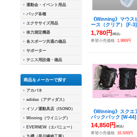
運動会・イベント用品
バッグ各種
《Winning》マウス
エクササイズ用品
ース（クリア）
[
F-3
]
1,780円
体力測定機器
(税込)
希望小売価格
:
1,980円
各スポーツ共通の備品
サポーター
テニス用設備・備品
商品をメーカーで探す
アカバネ
adidas（アディダス）
イソノ運動具店（ISONO）
《Winning》スクエ
バックパック
[
W-44
]
Winning（ウイニング）
14,850円
(税込)
EVERNEW（エバニュー）
希望小売価格
:
16,500円
九櫻（早川繊維工業）