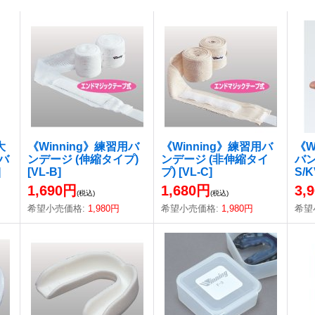
大
《Winning》練習用バ
《Winning》練習用バ
《W
バ
ンデージ (伸縮タイプ)
ンデージ (非伸縮タイ
バ
]
[
VL-B
]
プ)
[
VL-C
]
S/K
1,690円
1,680円
3,
(税込)
(税込)
希望小売価格
:
1,980円
希望小売価格
:
1,980円
希望