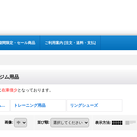
期間限定・セール商品
ご利用案内 [注文・送料・支払]
ジム用品
に
在庫僅少
となっております。
ボクシング用小物・ジム用品
トレーニング用品
リングシューズ
画像
:
並び順
:
表示方法
: