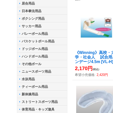
居合用品
日本拳法用品
ボクシング用品
サッカー用品
バレーボール用品
バスケットボール用品
ドッジボール用品
《Winning》高校・
ハンドボール用品
学・社会人 試合用
ンデージ4.5m
[
VL-H
その他ボール
2,170円
(税込)
ニュースポーツ用品
希望小売価格
:
2,420円
水泳用品
ティーボール用品
新体操用品
ストリートスポーツ用品
体育用品・キッズ遊具