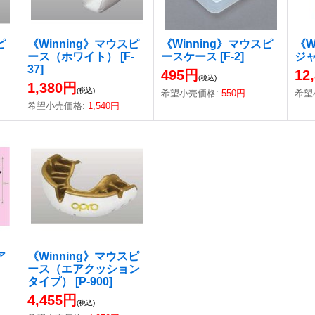
ピ
《Winning》マウスピ
《Winning》マウスピ
《W
ース（ホワイト）
[
F-
ースケース
[
F-2
]
ジ
37
]
495円
12
(税込)
1,380円
(税込)
希望小売価格
:
550円
希望
希望小売価格
:
1,540円
ア
《Winning》マウスピ
ース（エアクッション
タイプ）
[
P-900
]
4,455円
(税込)