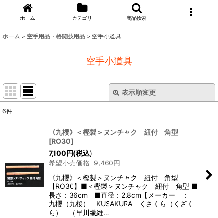
ホーム
カテゴリ
商品検索
ホーム
>
空手用品・格闘技用品
>
空手小道具
空手小道具
表示順変更
閉じる
6
件
表示数
:
《九櫻》＜樫製＞ヌンチャク 紐付 角型
[
RO30
]
並び順
:
7,100
円
(税込)
希望小売価格
:
9,460
円
絞り込む
《九櫻》＜樫製＞ヌンチャク 紐付 角型
【RO30】■＜樫製＞ヌンチャク 紐付 角型 ■
長さ：36cm ■直径：2.8cm【メーカー ：
九櫻（九桜） KUSAKURA くさくら（くざく
ら） （早川繊維…