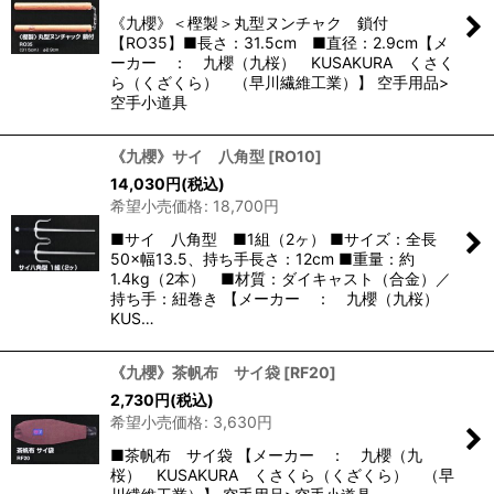
《九櫻》＜樫製＞丸型ヌンチャク 鎖付
【RO35】■長さ：31.5cm ■直径：2.9cm【メ
ーカー ： 九櫻（九桜） KUSAKURA くさく
ら（くざくら） （早川繊維工業）】 空手用品>
空手小道具
《九櫻》サイ 八角型
[
RO10
]
14,030
円
(税込)
希望小売価格
:
18,700
円
■サイ 八角型 ■1組（2ヶ） ■サイズ：全長
50×幅13.5、持ち手長さ：12cm ■重量：約
1.4kg（2本） ■材質：ダイキャスト（合金）／
持ち手：紐巻き 【メーカー ： 九櫻（九桜）
KUS…
《九櫻》茶帆布 サイ袋
[
RF20
]
2,730
円
(税込)
希望小売価格
:
3,630
円
■茶帆布 サイ袋 【メーカー ： 九櫻（九
桜） KUSAKURA くさくら（くざくら） （早