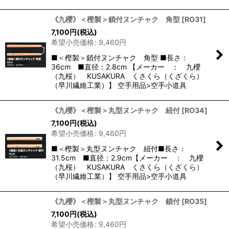
《九櫻》＜樫製＞鎖付ヌンチャク 角型
[
RO31
]
7,100
円
(税込)
希望小売価格
:
9,460
円
■＜樫製＞鎖付ヌンチャク 角型 ■長さ：
36cm ■直径：2.8cm 【メーカー ： 九櫻
（九桜） KUSAKURA くさくら（くざくら）
（早川繊維工業）】 空手用品>空手小道具
《九櫻》＜樫製＞丸型ヌンチャク 紐付
[
RO34
]
7,100
円
(税込)
希望小売価格
:
9,460
円
■＜樫製＞丸型ヌンチャク 紐付■長さ：
31.5cm ■直径：2.9cm【メーカー ： 九櫻
（九桜） KUSAKURA くさくら（くざくら）
（早川繊維工業）】 空手用品>空手小道具
《九櫻》＜樫製＞丸型ヌンチャク 鎖付
[
RO35
]
7,100
円
(税込)
希望小売価格
:
9,460
円