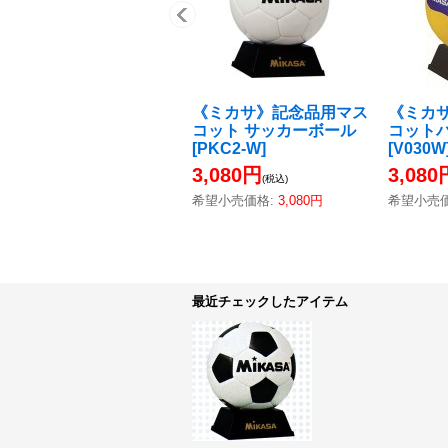
《ミカサ》記念品用マス
《ミカ
コット サッカーボール
コット
[
PKC2-W
]
[
V030W
3,080円
3,080
(税込)
希望小売価格
:
3,080円
希望小売
最近チェックしたアイテム