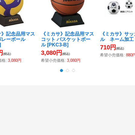
サ》記念品用マス
《ミカサ》記念品用マス
《ミカサ》サッ
バレーボール
コット バスケットボー
ル ネーム加工
]
ル
[
PKC3-B
]
710円
(税込)
円
3,080円
(税込)
(税込)
希望小売価格
:
880
価格
:
3,080円
希望小売価格
:
3,080円