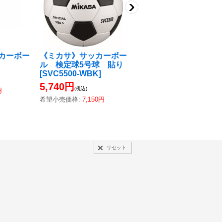
カーボー
《ミカサ》サッカーボー
《ミカサ》ボールバッ
ル 検定球5号球 貼り
（6個入）
[
AC-
[
SVC5500-WBK
]
BG260W-BL
]
5,740円
5,440円
(税込)
(税込)
円
希望小売価格
:
7,150円
希望小売価格
:
5,720円
リセット