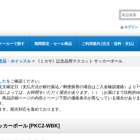
ログイン
メーカーで探す
期間限定・セール商品
ご利用案内 [注文・送料・支払]
念品・ホイッスル
>
《ミカサ》記念品用マスコット サッカーボール
した
をご確認ください。
注文確定日（支払方法が銀行振込／郵便振替の場合はご入金確認連絡）より7
品によっては、お時間をいただく場合があります。
））（お届けまで比較的
、商品詳細ページの内容とページ下部の価格表示が異なっている場合があり
す。
ます。順次対応を進めております。
ッカーボール
[
PKC2-WBK
]