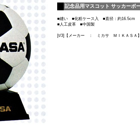
記念品用マスコット サッカーボール
■縫い ■化粧ケース入 ■直径：約16.5cm
■人工皮革 ■中国製
[t/3]【メーカー ： ミカサ ＭＩＫＡＳ