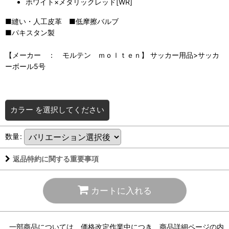
ホワイト×メタリックレッド[WR]
■縫い・人工皮革 ■低摩擦バルブ
■パキスタン製
【メーカー ： モルテン ｍｏｌｔｅｎ】 サッカー用品>サッカ
ーボール5号
カラー
を選択してください
数量
:
返品特約に関する重要事項
カートに入れる
一部商品については、価格改定作業中につき、商品詳細ページの内