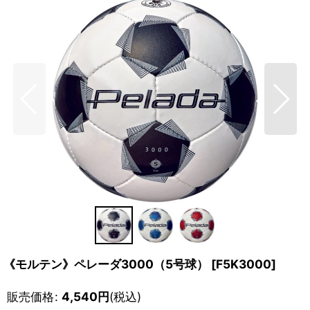
《モルテン》ペレーダ3000（5号球）
[
F5K3000
]
販売価格
:
4,540
円
(税込)