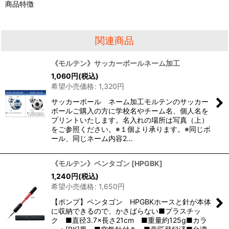
商品特徴
関連商品
《モルテン》サッカーボールネーム加工
1,060
円
(税込)
希望小売価格
:
1,320
円
サッカーボール ネーム加工モルテンのサッカー
ボールご購入の方に学校名やチーム名、個人名を
プリントいたします。名入れの場所は写真（上）
をご参照ください。※１個より承ります。※同じボ
ール、同じネーム内容2…
《モルテン》ペンタゴン
[
HPGBK
]
1,240
円
(税込)
希望小売価格
:
1,650
円
【ポンプ】ペンタゴン HPGBKホースと針が本体
に収納できるので、かさばらない■プラスチッ
ク ■直径3.7×長さ21cm ■重量約125g■カラ