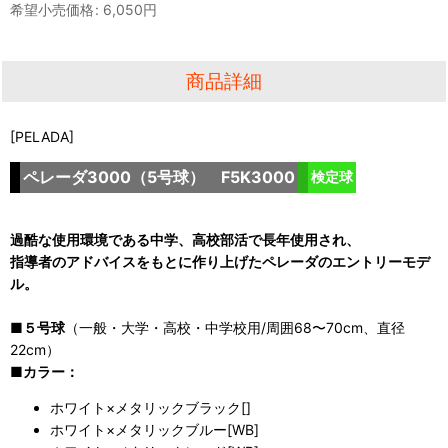
希望小売価格
:
6,050
円
商品詳細
[PELADA]
ペレーダ3000（5号球） F5K3000
検定球
過酷な使用環境である中学、高校部活で長年使用され、
指導者のアドバイスをもとに作り上げたペレーダのエントリーモデ
ル。
■
５号球
（一般・大学・高校・中学校用/周囲68〜70cm、直径
22cm）
■カラー：
ホワイト×メタリックブラック[]
ホワイト×メタリックブルー[WB]