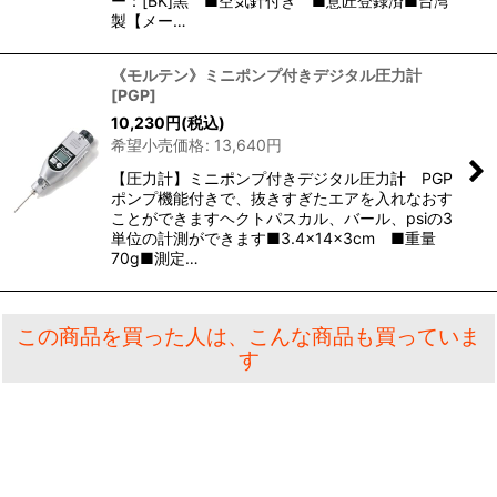
ー：[BK]黒 ■空気針付き ■意匠登録済■台湾
製【メー…
《モルテン》ミニポンプ付きデジタル圧力計
[
PGP
]
10,230
円
(税込)
希望小売価格
:
13,640
円
【圧力計】ミニポンプ付きデジタル圧力計 PGP
ポンプ機能付きで、抜きすぎたエアを入れなおす
ことができますヘクトパスカル、バール、psiの3
単位の計測ができます■3.4×14×3cm ■重量
70g■測定…
この商品を買った人は、こんな商品も買っていま
す