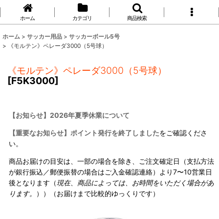
ホーム
カテゴリ
商品検索
ホーム
>
サッカー用品
>
サッカーボール5号
>
《モルテン》ペレーダ3000（5号球）
《モルテン》ペレーダ3000（5号球）
[
F5K3000
]
【お知らせ】2026年夏季休業について
【重要なお知らせ】ポイント発行を終了しました
をご確認くださ
い。
商品お届けの目安は、一部の場合を除き、ご注文確定日（支払方法
が銀行振込／郵便振替の場合はご入金確認連絡）より7〜10営業日
後となります（
現在、商品によっては、お時間をいただく場合があ
ります。
））（お届けまで比較的ゆっくりです）