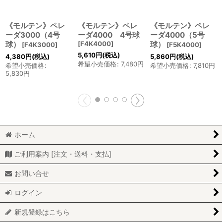
《モルテン》ペレ
《モルテン》ペレ
《モルテン》ペレ
ーダ3000（4号
ーダ4000 4号球
ーダ4000（5号
球）
[
F4K4000
]
球）
[
F4K3000
]
[
F5K4000
]
5,610
円
(税込)
4,380
円
(税込)
5,860
円
(税込)
希望小売価格
:
7,480
円
希望小売価格
:
希望小売価格
:
7,810
円
5,830
円
ホーム
ご利用案内 [注文・送料・支払]
お問い合せ
ログイン
新規登録はこちら