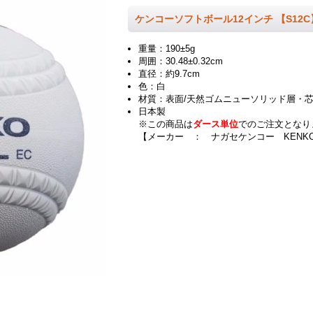
ケンコーソフトボール12インチ 【S12C
重量：190±5g
周囲：30.48±0.32cm
直径：約9.7cm
色：白
材質：表面/天然ゴムニューソリッド層・芯
日本製
※この商品は
ダース単位
でのご注文となり
【メーカー ： ナガセケンコー KENK