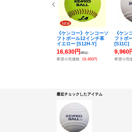
《ケンコー》ケンコーソ
《ケン
フトボール12インチ革
フトボー
イエロー
[
S12H-Y
]
[
S11C
]
16,630円
9,960
(税込)
希望小売価格
:
18,480円
希望小売
最近チェックしたアイテム