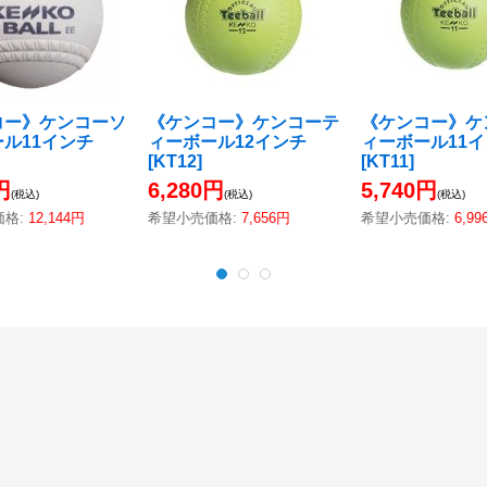
コー》ケンコーソ
《ケンコー》ケンコーテ
《ケンコー》ケ
ル11インチ
ィーボール12インチ
ィーボール11
[
KT12
]
[
KT11
]
円
6,280円
5,740円
(税込)
(税込)
(税込)
価格
:
12,144円
希望小売価格
:
7,656円
希望小売価格
:
6,99