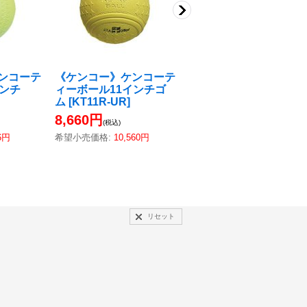
ンコーテ
《ケンコー》ケンコーテ
《ケンコー》ケンコー
インチ
ィーボール11インチゴ
ィーボール バットS
ム
[
KT11R-UR
]
[
KTBS
]
8,660円
4,060円
(税込)
(税込)
6円
希望小売価格
:
10,560円
希望小売価格
:
4,950円
リセット