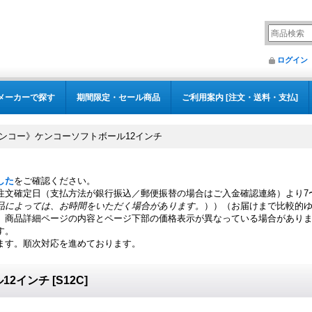
ログイン
メーカーで探す
期間限定・セール商品
ご利用案内 [注文・送料・支払]
ンコー》ケンコーソフトボール12インチ
した
をご確認ください。
注文確定日（支払方法が銀行振込／郵便振替の場合はご入金確認連絡）より7
品によっては、お時間をいただく場合があります。
））（お届けまで比較的
、商品詳細ページの内容とページ下部の価格表示が異なっている場合があり
す。
ます。順次対応を進めております。
12インチ
[
S12C
]