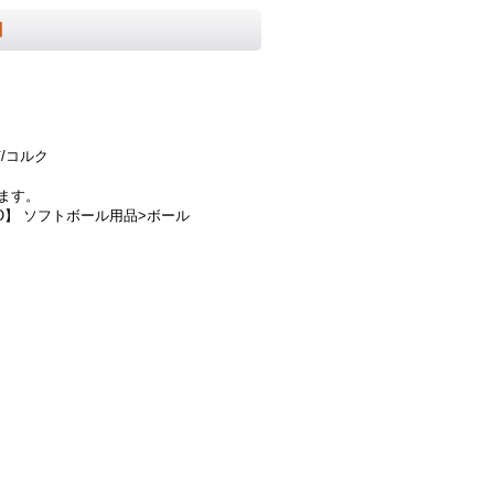
】
/コルク
ます。
O】 ソフトボール用品>ボール