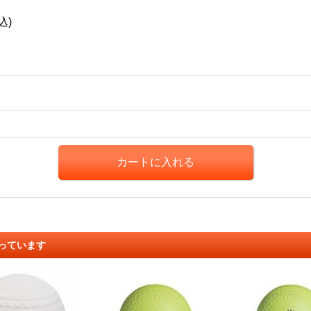
込)
っています