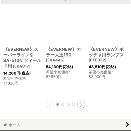
《EVERNEW》ス
《EVERNEW》カ
《EVERNEW》ボ
ーパーライン引
ラー大玉150
ッチャ用ランプス
SA-510N フィール
[
EKA446
]
[
ETE032
]
ド用
[
EKA017
]
54,130
円
(税込)
48,510
円
(税込)
希望小売価格
:
希望小売価格
:
14,260
円
(税込)
67,650
円
53,900
円
希望小売価格
:
17,820
円
ホーム