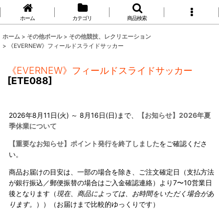
ホーム
カテゴリ
商品検索
ホーム
>
その他ボール
>
その他競技、レクリエーション
>
《EVERNEW》フィールドスライドサッカー
《EVERNEW》フィールドスライドサッカー
[
ETE088
]
2026年8月11日(火) ～ 8月16日(日)まで、
【お知らせ】2026年夏
季休業について
【重要なお知らせ】ポイント発行を終了しました
をご確認くださ
い。
商品お届けの目安は、一部の場合を除き、ご注文確定日（支払方法
が銀行振込／郵便振替の場合はご入金確認連絡）より7〜10営業日
後となります（
現在、商品によっては、お時間をいただく場合があ
ります。
））（お届けまで比較的ゆっくりです）